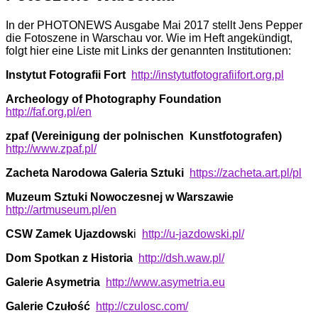
In der PHOTONEWS Ausgabe Mai 2017 stellt Jens Pepper
die Fotoszene in Warschau vor. Wie im Heft angekündigt,
folgt hier eine Liste mit Links der genannten Institutionen:
Instytut Fotografii Fort
http://instytutfotografiifort.org.pl
Archeology of Photography Foun­dation
http://faf.org.pl/en
zpaf (Vereinigung der polnischen Kunstfotografen)
http://www.zpaf.pl/
Zacheta Narodowa Galeria Sztuki
https://zacheta.art.pl/pl
Muzeum Sztuki Nowoczesnej w Warszawie
http://artmuseum.pl/en
CSW Zamek Ujazdowsk
i
http://u-jazdowski.pl/
Dom Spotkan z His­toria
http://dsh.waw.pl/
Galerie Asymetria
http://www.asymetria.eu
Galerie Czułość
http://czulosc.com/