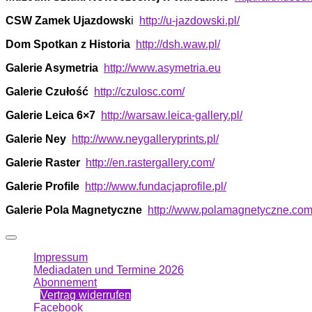
CSW Zamek Ujazdowsk
i
http://u-jazdowski.pl/
Dom Spotkan z His­toria
http://dsh.waw.pl/
Galerie Asymetria
http://www.asymetria.eu
Galerie Czułość
http://czulosc.com/
Galerie Leica 6×7
http://warsaw.leica-gallery.pl/
Galerie Ney
http://www.neygalleryprints.pl/
Galerie Raster
http://en.rastergallery.com/
Galerie Profile
http://www.fundacjaprofile.pl/
Galerie Pola Magnetyczne
http://www.polamagnetyczne.com
Impressum
Mediadaten und Termine 2026
Abonnement
Vertrag widerrufen
Facebook