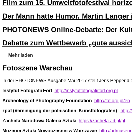
Film zum 15. Umweltfotofestival horiz
Der Mann hatte Humor. Martin Langer
PHOTONEWS Online-Debatte: Der Kultu
Debatte zum Wettbewerb „gute aussic
Mehr laden
Fotoszene Warschau
In der PHOTONEWS Ausgabe Mai 2017 stellt Jens Pepper die Fot
Instytut Fotografii Fort
http://instytutfotografiifort.org.pl
Archeology of Photography Foun­dation
http://faf.org.pl/en
zpaf (Vereinigung der polnischen Kunstfotografen)
http:
Zacheta Narodowa Galeria Sztuki
https://zacheta.art.pl/pl
Muzeum Sztuki Nowoczesnej w Warszawie
http://artmuseu