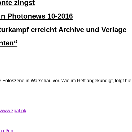
onte zingst
 in Photonews 10-2016
rkampf erreicht Archive und Verlage
hten“
oszene in Warschau vor. Wie im Heft angekündigt, folgt hier e
//www.zpaf.pl/
m.pl/en