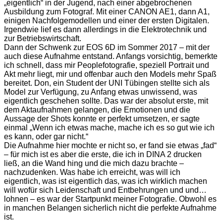
„eigentlich“ in der Jugend, nach einer abgebrochenen
Ausbildung zum Fotograf. Mit einer CANON AE1, dann A1,
einigen Nachfolgemodellen und einer der ersten Digitalen.
Irgendwie lief es dann allerdings in die Elektrotechnik und
zur Betriebswirtschaft.
Dann der Schwenk zur EOS 6D im Sommer 2017 – mit der
auch diese Aufnahme entstand. Anfangs vorsichtig, bemerkte
ich schnell, dass mir Peoplefotografie, speziell Portrait und
Akt mehr liegt, mir und offenbar auch den Models mehr Spaß
bereitet. Don, ein Student der UNI Tübingen stellte sich als
Model zur Verfügung, zu Anfang etwas unwissend, was
eigentlich geschehen sollte. Das war der absolut erste, mit
dem Aktaufnahmen gelangen, die Emotionen und die
Aussage der Shots konnte er perfekt umsetzen, er sagte
einmal „Wenn ich etwas mache, mache ich es so gut wie ich
es kann, oder gar nicht.“
Die Aufnahme hier mochte er nicht so, er fand sie etwas „fad“
– für mich ist es aber die erste, die ich in DINA 2 drucken
ließ, an die Wand hing und die mich dazu brachte –
nachzudenken. Was habe ich erreicht, was will ich
eigentlich, was ist eigentlich das, was ich wirklich machen
will wofür sich Leidenschaft und Entbehrungen und und…
lohnen – es war der Startpunkt meiner Fotografie. Obwohl es
in manchen Belangen sicherlich nicht die perfekte Aufnahme
ist.