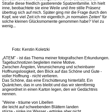
Straße diese friedlich gastierende Spatzenfamilie. Ich hielt
inne, beobachtete sie eine Weile und ihre stille Präsenz
übertrug sich auf mich. Später ging mir die Frage durch den
Kopf, wie viel Zeit ich mir eigentlich „in normalen Zeiten“ für
solche kleinen Glücksmomente genommen habe? Viel zu
wenig...
Foto: Kerstin Koletzki
„ATEM" - ist das Thema meiner fotografischen Erkundungen.
Tagebuchnotizen begleiten meine Motive.
Zwischen Ängsten, Verunsicherung und scheinbarer
Hoffnungslosigkeit, den Blick auf das Schöne und Gute -
voller Hoffnung - nicht verlieren.
Das Schöne, das eine Erschütterung hinterläßt. Ein
Quäntchen, das in uns bleibt und das wir sternförmig
angeordnet in einen Karton legen, den wir Gedächtnis
nennen.
"Weine - träume von Libellen
die leicht auf schwebenden Blättern landen
stürze - sinke ins Wasser - ertrinke aber nicht