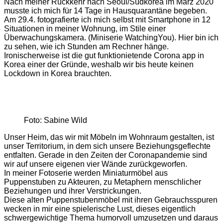
Nach meiner Rückkehr nach Seoul/Südkorea im März 2020
musste ich mich für 14 Tage in Hausquarantäne begeben.
Am 29.4. fotografierte ich mich selbst mit Smartphone in 12
Situationen in meiner Wohnung, im Stile einer
Überwachungskamera. (Miniserie WatchingYou). Hier bin ich
zu sehen, wie ich Stunden am Rechner hänge.
Ironischerweise ist die gut funktionietende Corona app in
Korea einer der Gründe, weshalb wir bis heute keinen
Lockdown in Korea brauchten.
Foto: Sabine Wild
Unser Heim, das wir mit Möbeln im Wohnraum gestalten, ist
unser Territorium, in dem sich unsere Beziehungsgeflechte
entfalten. Gerade in den Zeiten der Coronapandemie sind
wir auf unsere eigenen vier Wände zurückgeworfen.
In meiner Fotoserie werden Miniaturmöbel aus
Puppenstuben zu Akteuren, zu Metaphern menschlicher
Beziehungen und ihrer Verstrickungen.
Diese alten Puppenstubenmöbel mit ihren Gebrauchsspuren
wecken in mir eine spielerische Lust, dieses eigentlich
schwergewichtige Thema humorvoll umzusetzen und daraus