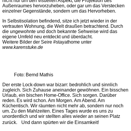
nicht nur um den visuellen Aspekt, die Projektion des
Außenraumes hervorzuheben, oder gar um das Verstecken
einzelner Gegenstände, sondern um das Hervorheben.
In Selbstisolation befindend, sitze ich jetzt wieder in der
vertrauten Wohnung, die Welt draußen betrachtend. Durch
die ungewohnte und doch bekannte Sehweise wird das
eigene Umfeld neu entdeckt und überdacht.
Weitere Bilder der Seire #stayathome unter
www.karenstuke.de
Foto: Bernd Mathis
Der erste Lock-down war bizarr: bedrohlich und sinnlich
zugleich. Sich Zuhause aneinander gewöhnen. Ein bisschen
Urlaub, ein bischen Home-Office. Sich sorgen. Darüber
reden. Es wird schon. Am Morgen. Am Abend. Am
Küchentisch. Wir räumten nicht mehr ab, sondern nur noch
um. Zu den Mahlzeiten. Eines Tages wurde es uns zu
unordentlich und wir stellten alles wieder an seinen Platz
zurück. Und dann spürten wir die Einsamkeit!