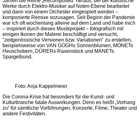
Jahren die Reihe „Recomposed“ heraus, bei der klassische
Werke durch Elektro-Musiker auf Noten-Ebene bearbeitet
und dann von einem Orchester eingespielt werden –
komponierte Remixe sozusagen. Seit Beginn der Pandemie
war ich oft wochenlang alleine auf dem Land und habe mich
– inspiriert durch dieses Musikprojekt – fotografisch mit
einigen Ikonen der Malerei beschäftigt und versucht,
"zeitgenössische Versionen bzw. Variationen" zu erstellen,
beispielsweise von VAN GOGHs Sonnenblumen, MONETs
Heuschobern, DÜRERs Rasenstück und MANETs
Spargelbund.
Foto: Anja Kappelmeier
Die Corona-Krise hat besonders für die Kunst- und
Kulturbranche fatale Auswirkungen. Denn es heißt „Vorhang
zu“ für sämtliche Vorführungen, Konzerte, Filme, Theater und
andere Festivitäten.