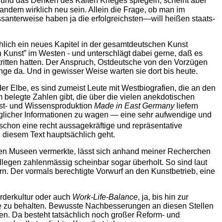
 und das Denken des Kalten Krieges spiegeln, scheint aber
mandem wirklich neu sein. Allein die Frage, ob man im
ressanterweise haben ja die erfolgreichsten—will heißen staats-
lich ein neues Kapitel in der gesamtdeutschen Kunst
 Kunst” im Westen - und unterschlägt dabei gerne, daß es
tritten hatten. Der Anspruch, Ostdeutsche von den Vorzügen
ge da. Und in gewisser Weise warten sie dort bis heute.
oder Elbe, es sind zumeist Leute mit Westbiografien, die an den
 belegte Zahlen gibt, die über die vielen anekdotischen
nst- und Wissensproduktion
M
ade in East Germany
liefern
glicher Informationen zu wagen — eine sehr aufwendige und
chon eine recht aussagekräftige und repräsentative
diesem Text hauptsächlich geht.
hen Museen vermerkte, lässt sich anhand meiner Recherchen
llegen zahlenmässig scheinbar sogar überholt. So sind laut
. Der vormals berechtigte Vorwurf an den Kunstbetrieb, eine
Förderkultur oder auch
Work-Life-Balance
, ja, bis hin zur
Auge zu behalten. Bewusste Nachbesserungen an diesen Stellen
nen. Da besteht tatsächlich noch großer Reform- und