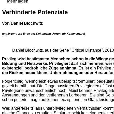
Mehr laden
Verhinderte Potenziale
Von Daniel Blochwitz
(ergänzend am Ende des Dokuments Forum für Kommentare)
Daniel Blochwitz, aus der Serie "Critical Distance", 2010
Privileg wird bestimmten Menschen schon in die Wiege gele
Bildung und Netzwerke. Privilegiert darf sich nennen, wer
existenziell bedrohliche Züge annimmt. Es ist ein Privi
die Risiken neuer Ideen, Unternehmungen oder Herausford
Folgerichtig, wenngleich etwas überspitzt formuliert, bedeute
gezielt bemüht hat. Die Dinge passieren Privilegierten oft fas
Privilegierte unwahrscheinlich hoch. Meist kennen Privilegie
Anstrengungen und den verliehenen Lorbeeren. Sie sind Selb
schön polierte Image auf keinen exzeptionellen Glanzleistung
Wer, andererseits, aus unterprivilegierten Verhältnissen kom
gleiche Chance zu erhalten. Schlauer, schicker, eloquenter, 