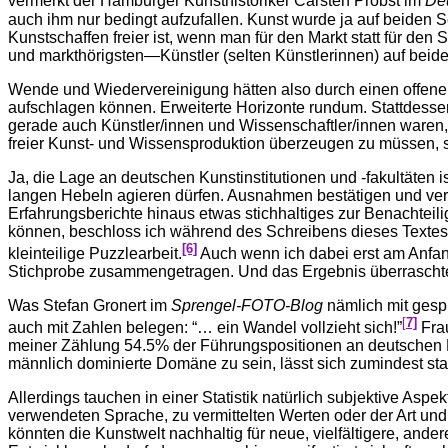
vermerkt der Hamburger Kunsthistoriker Carsten Probst im
De
auch ihm nur bedingt aufzufallen. Kunst wurde ja auf beiden S
Kunstschaffen freier ist, wenn man für den Markt statt für den 
und markthörigsten—Künstler (selten Künstlerinnen) auf beide
Wende und Wiedervereinigung hätten also durch einen offene
aufschlagen können. Erweiterte Horizonte rundum. Stattdesse
gerade auch Künstler/innen und Wissenschaftler/innen waren, 
freier Kunst- und Wissensproduktion überzeugen zu müssen, s
Ja, die Lage an deutschen Kunstinstitutionen und -fakultäten i
langen Hebeln agieren dürfen. Ausnahmen bestätigen und versch
Erfahrungsberichte hinaus etwas stichhaltiges zur Benachtei
können, beschloss ich während des Schreibens dieses Textes
[6]
kleinteilige Puzzlearbeit.
Auch wenn ich dabei erst am Anfan
Stichprobe zusammengetragen. Und das Ergebnis überraschte 
Was Stefan Gronert im
Sprengel-FOTO-Blog
nämlich mit gesp
[
7]
auch mit Zahlen belegen: “… ein Wandel vollzieht sich!”
Frau
meiner Zählung 54.5% der Führungspositionen an deutschen Ku
männlich dominierte Domäne zu sein, lässt sich zumindest sta
Allerdings tauchen in einer Statistik natürlich subjektive Aspe
verwendeten Sprache, zu vermittelten Werten oder der Art und 
könnten die Kunstwelt nachhaltig für neue, vielfältigere, and