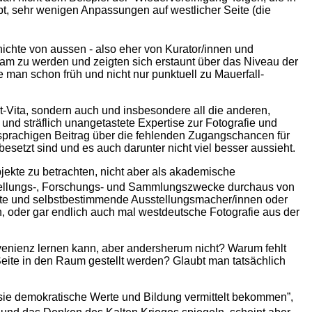
pt, sehr wenigen Anpassungen auf westlicher Seite (die
ichte von aussen - also eher von Kurator/innen und
am zu werden und zeigten sich erstaunt über das Niveau der
 man schon früh und nicht nur punktuell zu Mauerfall-
st-Vita, sondern auch und insbesondere all die anderen,
e und sträflich unangetastete Expertise zur Fotografie und
chsprachigen Beitrag über die fehlenden Zugangschancen für
etzt sind und es auch darunter nicht viel besser aussieht.
jekte zu betrachten, nicht aber als akademische
tellungs-, Forschungs- und Sammlungszwecke durchaus von
immte und selbstbestimmende Ausstellungsmacher/innen oder
 oder gar endlich auch mal westdeutsche Fotografie aus der
venienz lernen kann, aber andersherum nicht? Warum fehlt
Seite in den Raum gestellt werden? Glaubt man tatsächlich
r sie demokratische Werte und Bildung vermittelt bekommen”,