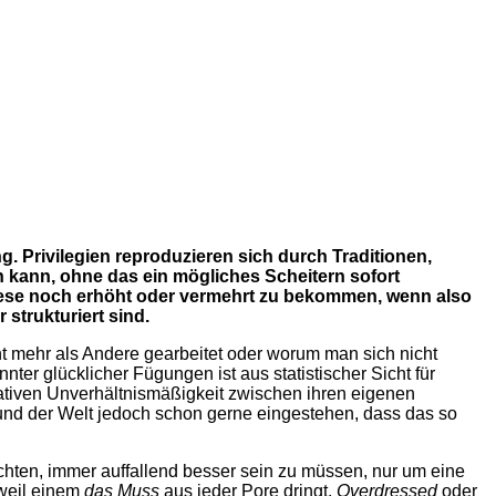
. Privilegien reproduzieren sich durch Traditionen,
n kann, ohne das ein mögliches Scheitern sofort
diese noch erhöht oder vermehrt zu bekommen, wenn also
strukturiert sind.
cht mehr als Andere gearbeitet oder worum man sich nicht
nter glücklicher Fügungen ist aus statistischer Sicht für
lativen Unverhältnismäßigkeit zwischen ihren eigenen
nd der Welt jedoch schon gerne eingestehen, dass das so
ichten, immer auffallend besser sein zu müssen, nur um eine
 weil einem
das Muss
aus jeder Pore dringt.
Overdressed
oder