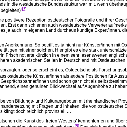
nds in die westdeutsche Bundesstruktur war, mit, wenn überhau
[
3]
begleiten)”
.
 positivere Rezeption ostdeutscher Fotografie und ihrer Gesch
len. Erst dann schienen auch westdeutsche Verwerter aufmerks
 es ja auch im eigenen Land durchaus kundige Expert/innen, die
n Anerkennung. So betrifft es ja nicht nur Künstler/innen mit O
 tätigen mit einer solchen. Hier gibt es eine stark unterschätzt
in Frisch notierte kürzlich in einem sehr lesenswerten englis
eren akademischen Stellen in Deutschland mit Ostdeutschen bes
evorzugten, oder so erscheint es, Ostdeutsche als Forschungsob
ass ostdeutsche Künstler/innen als
andere
Positionen für Auss
gte Gesprächspartner/innen und schon gar nicht als selbstbest
pannend, einen genuinen Blickwechsel auf Augenhöhe zu haben,
be von Bildungs- und Kulturangeboten mit rheinländischer Pro
einandersetzung mit Fragen und Inhalten, die von ostdeutscher 
 klingt doch reichlich provinziell …
tdeutschen die Kunst des ‘freien Westens’ kennenlernen und übe
[
5]