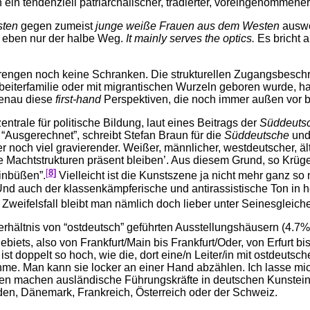
 ein tendenziell patriarchalischer, tradierter, voreingenommener
sten
gegen zumeist
junge weiße Frauen aus dem Westen
auswec
ist eben nur der halbe Weg.
It mainly serves the optics.
Es bricht 
rengen noch keine Schranken. Die strukturellen Zugangsbeschrä
eiterfamilie oder mit migrantischen Wurzeln geboren wurde, ha
genau diese
first-hand
Perspektiven, die noch immer außen vor b
trale für politische Bildung, laut eines Beitrags der
Süddeuts
“Ausgerechnet”, schreibt Stefan Braun für die
Süddeutsche
und 
och viel gravierender. Weißer, männlicher, westdeutscher, älter
he Machtstrukturen präsent bleiben’. Aus diesem Grund, so Krüg
[
8]
einbüßen”.
Vielleicht ist die Kunstszene ja nicht mehr ganz so 
 Und auch der klassenkämpferische und antirassistische Ton in he
eifelsfall bleibt man nämlich doch lieber unter Seinesgleich
rhältnis von “ostdeutsch” geführten Ausstellungshäusern (4.7%
ets, also von Frankfurt/Main bis Frankfurt/Oder, von Erfurt bis
t doppelt so hoch, wie die, dort eine/n Leiter/in mit ostdeutsc
me. Man kann sie locker an einer Hand abzählen. Ich lasse mic
en machen ausländische Führungskräfte in deutschen Kunstein
en, Dänemark, Frankreich, Österreich oder der Schweiz.