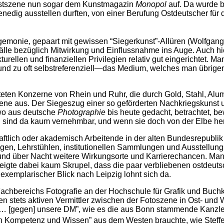
Kunstszene nun sogar dem Kunstmagazin
Monopol
auf. Da wurde be
Venedig ausstellen durften, von einer Berufung Ostdeutscher für
emonie, gepaart mit gewissen “Siegerkunst”-Allüren (Wolfgang 
efälle bezüglich Mitwirkung und Einflussnahme ins Auge. Auch h
rellen und finanziellen Privilegien relativ gut eingerichtet. Ma
und zu oft selbstreferenziell—das Medium, welches man übrig
en Konzerne von Rhein und Ruhr, die durch Gold, Stahl, Alumi
ene aus. Der Siegeszug einer so geförderten Nachkriegskunst 
 wo aus deutsche
Photographie
bis heute gedacht, betrachtet, be
sind da kaum vernehmbar, und wenn sie doch von der Elbe herüb
tlich oder akademisch Arbeitende in der alten Bundesrepublik s
en, Lehrstühlen, institutionellen Sammlungen und Ausstellung
d über Nacht weitere Wirkungsorte und Karrierechancen. Man 
igte dabei kaum Skrupel, dass die paar verbliebenen ostdeutsc
n exemplarischer Blick nach Leipzig lohnt sich da.
achbereichs Fotografie an der Hochschule für Grafik und Buchk
en stets aktiven Vermittler zwischen der Fotoszene in Ost- und
 … [gegen] unsere DM”, wie es die aus Bonn stammende Kanzlerin
von Kompetenz und Wissen” aus dem Westen brauchte, wie Steff