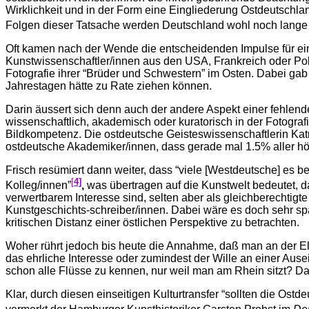
Wirklichkeit und in der Form eine Eingliederung Ostdeutschla
Folgen dieser Tatsache werden Deutschland wohl noch lange 
Oft kamen nach der Wende die entscheidenden Impulse für eine
Kunstwissenschaftler/innen aus den USA, Frankreich oder Po
Fotografie ihrer “Brüder und Schwestern” im Osten. Dabei gab
Jahrestagen hätte zu Rate ziehen können.
Darin äussert sich denn auch der andere Aspekt einer fehlende
wissenschaftlich, akademisch oder kuratorisch in der Fotografie
Bildkompetenz. Die ostdeutsche Geisteswissenschaftlerin Katr
ostdeutsche Akademiker/innen, dass gerade mal 1.5% aller höh
Frisch resümiert dann weiter, dass “viele [Westdeutsche] es b
[
4]
Kolleg/innen”
,
was übertragen auf die Kunstwelt bedeutet, d
verwertbarem Interesse sind, selten aber als gleichberechti
Kunstgeschichts-schreiber/innen. Dabei wäre es doch sehr s
kritischen Distanz einer östlichen Perspektive zu betrachten.
Woher rührt jedoch bis heute die Annahme, daß man an der El
das ehrliche Interesse oder zumindest der Wille an einer Aus
schon alle Flüsse zu kennen, nur weil man am Rhein sitzt? Das
Klar, durch diesen einseitigen Kulturtransfer “sollten die Os