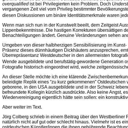
overqualified
ist bei Privilegierten kein Problem. Doch
Unders
vergangenen Zeit viel vom Privileg bestimmter Bevölkerungste
diesen Diskussionen um binäre Identitätsmerkmale waren jedoc
Wenn man sich nun in der Kunstwelt beeilt, dem Zeitgeist Auss
Lippenbekenntnisse. Die hastigen Korrekturen übersättigen den 
Benachteiligungen ändert. Genuine Veränderungen sehen ander
Umgeben von dieser halbherzigen Sensibilisierung im Kunst- un
Präsenz dieses dünnhäutigen Dickhäuters anzusprechen, erntet
Überrepräsentanz Westdeutscher in den allermeisten fotograf
Wende ausgebildete und berufstätig-gewordene Generation o
Fotografie historisch eingeordnet wird, welche zeitgenössisc
An dieser Stelle möchte ich eine klärende Zwischenbemerku
beleidigte Replik eines “zu kurz gekommenen” Ostdeutschen v
geborene, in den USA ausgebildete und in der Schweiz lebend
befreundete Kollegin kürzlich ausdrückte. Also keine Angst, es
Wiedervereinigung eigentlich hätte sein sollen: ein konstrukt
Aber weiter im Text.
Jörg Colberg schrieb in einem Beitrag über den Westberliner 
natürlich nicht auf gut oder schlecht hinaus. Vielmehr ist e
ostdeutschen Künstler/innen die ihnen gebührende Beachtung z