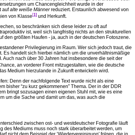
dersetzungen um Chancengleichheit wurde in der
t auf
alte weiße Männer
reduziert. Erstaunlich abwesend von
[
1]
gien von Klasse
und Herkunft.
echen, so beschränken sich diese leider zu oft auf
roduktiv ist, weil sich langfristig nichts an den strukturellen
f den größten Haufen - ja, auch in der deutschen Fotoszene.
estandener Privilegierung im Raum. Wer sich jedoch traut, die
. Es handelt sich hierbei nämlich um die unverhältnismäßige
. Auch nach über 30 Jahren hat insbesondere die seit der
hance, an vorderer Front mitzugestalten, wie die deutsche
das Medium hierzulande in Zukunft entwickeln wird.
en: Denn der nachfolgende Text wurde nicht als eine
einem bisher “zu kurz gekommenen” Thema. Der in der DDR
rn bringt sozusagen einen eigenen Stuhl mit, wie es eine
ern um die Sache und damit um das, was auch die
nterschied zwischen ost- und westdeutscher Fotografie läuft
bung des Mediums muss noch stark überarbeitet werden, um
f nicht dem Beispiel der ‘Wiedervereinigung’ folgen, die in