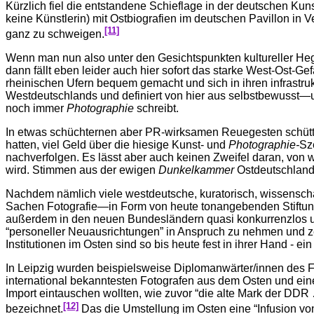
Kürzlich fiel die entstandene Schieflage in der deutschen 
keine Künstlerin) mit Ostbiografien im deutschen Pavillon in 
[11]
ganz zu schweigen.
Wenn man nun also unter den Gesichtspunkten kultureller Heg
dann fällt eben leider auch hier sofort das starke West-Ost-G
rheinischen Ufern bequem gemacht und sich in ihren infrastruktu
Westdeutschlands und definiert von hier aus selbstbewusst—
noch immer
Photographie
schreibt.
In etwas schüchternen aber PR-wirksamen Reuegesten schüttet
hatten, viel Geld über die hiesige Kunst- und
Photographie-
Sz
nachverfolgen. Es lässt aber auch keinen Zweifel daran, von
wird. Stimmen aus der ewigen
Dunkelkammer
Ostdeutschland 
Nachdem nämlich viele westdeutsche, kuratorisch, wissenschaf
Sachen Fotografie—in Form von heute tonangebenden Stiftung
außerdem in den neuen Bundesländern quasi konkurrenzlos un
“personeller Neuausrichtungen” in Anspruch zu nehmen und ze
Institutionen im Osten sind so bis heute fest in ihrer Hand - ei
In Leipzig wurden beispielsweise Diplomanwärter/innen des F
international bekanntesten Fotografen aus dem Osten und ein
Import eintauschen wollten, wie zuvor “die alte Mark der DDR
[12]
bezeichnet.
Das die Umstellung im Osten eine “Infusion 