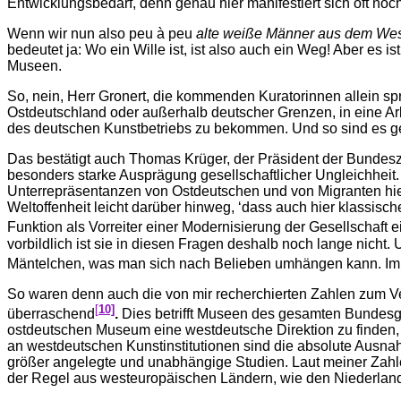
Entwicklungsbedarf, denn genau hier manifestiert sich oft noch
Wenn wir nun also peu à peu
alte weiße Männer aus dem We
bedeutet ja: Wo ein Wille ist, ist also auch ein Weg! Aber es 
Museen.
So, nein, Herr Gronert, die kommenden Kuratorinnen allein sp
Ostdeutschland oder außerhalb deutscher Grenzen, in eine Arb
des deutschen Kunstbetriebs zu bekommen. Und so sind es 
Das bestätigt auch Thomas Krüger, der Präsident der Bundeszen
besonders starke Ausprägung gesellschaftlicher Ungleichheit. 
Unterrepräsentanzen von Ostdeutschen und von Migranten hier n
Weltoffenheit leicht darüber hinweg, ‘dass auch hier klassisc
Funktion als Vorreiter einer Modernisierung der Gesellschaft 
vorbildlich ist sie in diesen Fragen deshalb noch lange nicht.
Mäntelchen, was man sich nach Belieben umhängen kann. Im Zw
So waren denn auch die von mir recherchierten Zahlen zum Ve
[
10]
überraschend
.
Dies betrifft Museen des gesamten Bundesgebi
ostdeutschen Museum eine westdeutsche Direktion zu finden, is
an westdeutschen Kunstinstitutionen sind die absolute Ausnah
größer angelegte und unabhängige Studien. Laut meiner Zahl
der Regel aus westeuropäischen Ländern, wie den Niederland