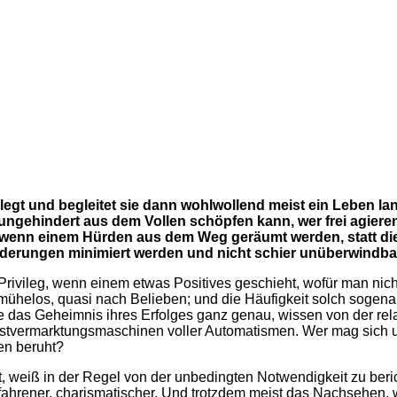
gt und begleitet sie dann wohlwollend meist ein Leben lang
 ungehindert aus dem Vollen schöpfen kann, wer frei agiere
leg, wenn einem Hürden aus dem Weg geräumt werden, statt 
erungen minimiert werden und nicht schier unüberwindbar 
t Privileg, wenn einem etwas Positives geschieht, wofür man ni
t mühelos, quasi nach Belieben; und die Häufigkeit solch sogenan
rte das Geheimnis ihres Erfolges ganz genau, wissen von der re
stvermarktungsmaschinen voller Automatismen. Wer mag sich u
en beruht?
mt, weiß in der Regel von der unbedingten Notwendigkeit zu ber
erfahrener, charismatischer. Und trotzdem meist das Nachsehen,