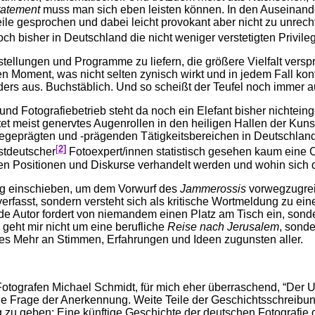
tatement
muss man sich eben leisten können. In den Auseinan
ile gesprochen und dabei leicht provokant aber nicht zu unrech
h bisher in Deutschland die nicht weniger verstetigten Privile
tellungen und Programme zu liefern, die größere Vielfalt verspr
Moment, was nicht selten zynisch wirkt und in jedem Fall kontrap
s aus. Buchstäblich. Und so scheißt der Teufel noch immer au
d Fotografiebetrieb steht da noch ein Elefant bisher nichteing
 meist genervtes Augenrollen in den heiligen Hallen der Kunst
iegeprägten und -prägenden Tätigkeitsbereichen in Deutschland
[
2]
stdeutscher
Fotoexpert/innen statistisch gesehen kaum eine C
hen Positionen und Diskurse verhandelt werden und wohin sich 
ng einschieben, um dem Vorwurf des
Jammerossis
vorwegzugreif
erfasst, sondern versteht sich als kritische Wortmeldung zu 
e Autor fordert von niemandem einen Platz am Tisch ein, sonde
 geht mir nicht um eine berufliche
Reise nach Jerusalem
, sond
ives Mehr an Stimmen, Erfahrungen und Ideen zugunsten aller.
Fotografen Michael Schmidt, für mich eher überraschend, “Der U
s eine Frage der Anerkennung. Weite Teile der Geschichtsschrei
u geben: Eine künftige Geschichte der deutschen Fotografie dar