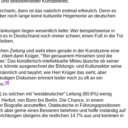
 und selbstverliebter Kunstbetrieb.
hseln, dann ist das natürlich erstmal erfreulich. Denn es
aber noch lange keine kulturelle Hegemonie an deutschen
nkungen liegen wesentlich tiefer. Wer beispielsweise in
t es in Deutschland noch immer schwer, einen Fuß in die Tür
leiben.
chen Zeitung
und sieht eben gerade in der Kunstszene eine
zitiert dann Krüger, “‘Bei genauerem Hinsehen sind die
.’ Das künstlerisch-intellektuelle Milieu täusche ob seiner
er, könnte ausgerechnet der Bildungs- und Kultursektor seine
männlich und bejahrt, wie Herr Krüger das sieht, aber
utigen Diskursen erinnert leider noch zu oft an ein
[
9]
en.
) zu solchen mit “westdeutscher” Leitung (80.6%) wenig
 Herfurt, von Bonn bis Berlin. Die Chance, in einem
her Biografie anzutreffen. Ostdeutsche in Führungspositionen
h aber gerne eines Besseren belehren und hoffe inständig auf
richtungen übrigens die restlichen 14.7% aus und kommen in