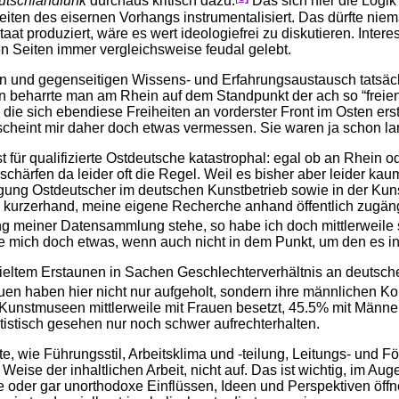
utschlandfunk
durchaus kritisch dazu.
Das sich hier die Logik
eiten des eisernen Vorhangs instrumentalisiert. Das dürfte nie
Staat produziert, wäre es wert ideologiefrei zu diskutieren. Inte
n Seiten immer vergleichsweise feudal gelebt.
n und gegenseitigen Wissens- und Erfahrungsaustausch tatsäch
n beharrte man am Rhein auf dem Standpunkt der ach so “freien
die sich ebendiese Freiheiten an vorderster Front im Osten ers
cheint mir daher doch etwas vermessen. Sie waren ja schon lan
st für qualifizierte Ostdeutsche katastrophal: egal ob an Rhein 
ärfen da leider oft die Regel. Weil es bisher aber leider kaum
ligung Ostdeutscher im deutschen Kunstbetrieb sowie in der Ku
 kurzerhand, meine eigene Recherche anhand öffentlich zugän
g meiner Datensammlung stehe, so habe ich doch mittlerweile s
mich doch etwas, wenn auch nicht in dem Punkt, um den es in 
ieltem Erstaunen in Sachen Geschlechterverhältnis an deutsc
en haben hier nicht nur aufgeholt, sondern ihre männlichen Ko
nstmuseen mittlerweile mit Frauen besetzt, 45.5% mit Männern
tistisch gesehen nur noch schwer aufrechterhalten.
kte, wie Führungsstil, Arbeitsklima und -teilung, Leitungs- und 
Weise der inhaltlichen Arbeit, nicht auf. Das ist wichtig, im 
ere oder gar unorthodoxe Einflüssen, Ideen und Perspektiven öff