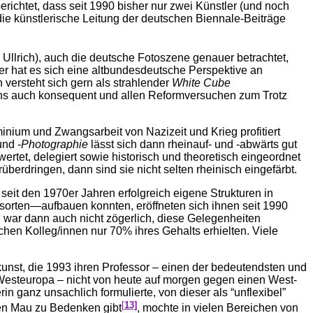
richtet, dass seit 1990 bisher nur zwei Künstler (und noch
 die künstlerische Leitung der deutschen Biennale-Beiträge
Ullrich), auch die deutsche Fotoszene genauer betrachtet,
ier hat es sich eine altbundesdeutsche Perspektive an
n versteht sich gern als strahlender
White Cube
ens auch konsequent und allen Reformversuchen zum Trotz
nium und Zwangsarbeit von Nazizeit und Krieg profitiert
und -
Photographie
lässt sich dann rheinauf- und -abwärts gut
wertet, delegiert sowie historisch und theoretisch eingeordnet
erdringen, dann sind sie nicht selten rheinisch eingefärbt.
eit den 1970er Jahren erfolgreich eigene Strukturen in
sorten—aufbauen konnten, eröffneten sich ihnen seit 1990
war dann auch nicht zögerlich, diese Gelegenheiten
hen Kolleg/innen nur 70% ihres Gehalts erhielten. Viele
unst, die 1993 ihren Professor – einen der bedeutendsten und
 Westeuropa – nicht von heute auf morgen gegen einen West-
 ganz unsachlich formulierte, von dieser als “unflexibel”
[
13]
en Mau zu Bedenken gibt
, mochte in vielen Bereichen von