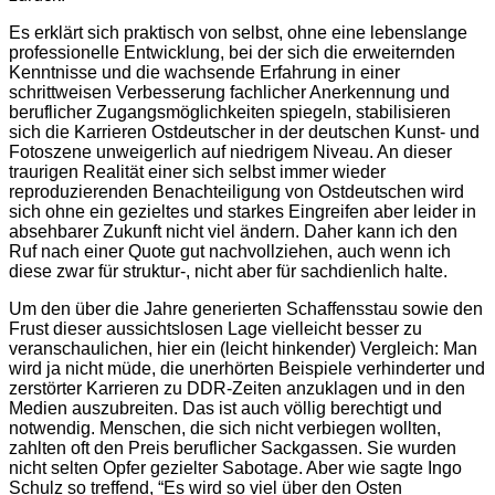
Es erklärt sich praktisch von selbst, ohne eine lebenslange
professionelle Entwicklung, bei der sich die erweiternden
Kenntnisse und die wachsende Erfahrung in einer
schrittweisen Verbesserung fachlicher Anerkennung und
beruflicher Zugangsmöglichkeiten spiegeln, stabilisieren
sich die Karrieren Ostdeutscher in der deutschen Kunst- und
Fotoszene unweigerlich auf niedrigem Niveau. An dieser
traurigen Realität einer sich selbst immer wieder
reproduzierenden Benachteiligung von Ostdeutschen wird
sich ohne ein gezieltes und starkes Eingreifen aber leider in
absehbarer Zukunft nicht viel ändern. Daher kann ich den
Ruf nach einer Quote gut nachvollziehen, auch wenn ich
diese zwar für struktur-, nicht aber für sachdienlich halte.
Um den über die Jahre generierten Schaffensstau sowie den
Frust dieser aussichtslosen Lage vielleicht besser zu
veranschaulichen, hier ein (leicht hinkender) Vergleich: Man
wird ja nicht müde, die unerhörten Beispiele verhinderter und
zerstörter Karrieren zu DDR-Zeiten anzuklagen und in den
Medien auszubreiten. Das ist auch völlig berechtigt und
notwendig. Menschen, die sich nicht verbiegen wollten,
zahlten oft den Preis beruflicher Sackgassen. Sie wurden
nicht selten Opfer gezielter Sabotage. Aber wie sagte Ingo
Schulz so treffend, “Es wird so viel über den Osten