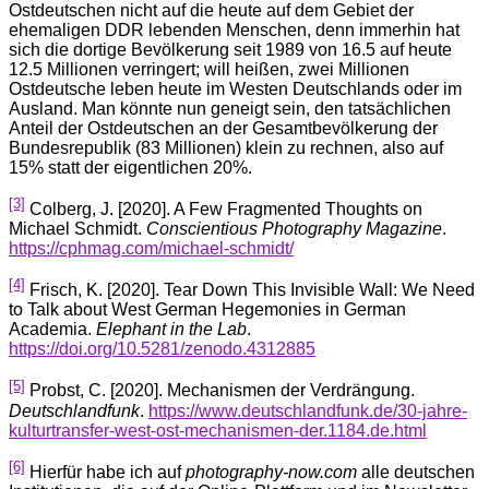
Ostdeutschen nicht auf die heute auf dem Gebiet der
ehemaligen DDR lebenden Menschen, denn immerhin hat
sich die dortige Bevölkerung seit 1989 von 16.5 auf heute
12.5 Millionen verringert; will heißen, zwei Millionen
Ostdeutsche leben heute im Westen Deutschlands oder im
Ausland. Man könnte nun geneigt sein, den tatsächlichen
Anteil der Ostdeutschen an der Gesamtbevölkerung der
Bundesrepublik (83 Millionen) klein zu rechnen, also auf
15% statt der eigentlichen 20%.
[3]
Colberg, J. [2020]. A Few Fragmented Thoughts on
Michael Schmidt.
Conscientious Photography Magazine
.
https://cphmag.com/michael-schmidt/
[4]
Frisch, K. [2020]. Tear Down This Invisible Wall: We Need
to Talk about West German Hegemonies in German
Academia.
Elephant in the Lab
.
https://doi.org/10.5281/zenodo.4312885
[5]
Probst, C. [2020]. Mechanismen der Verdrängung.
Deutschlandfunk
.
https://www.deutschlandfunk.de/30-jahre-
kulturtransfer-west-ost-mechanismen-der.1184.de.html
[6]
Hierfür habe ich auf
photography-now.com
alle deutschen