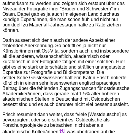
aufmerksam zu werden und zeigten sich erstaunt über das
Niveau der Fotografie ihrer “Brüder und Schwestern” im
Osten. Dabei gab es ja auch im eigenen Land durchaus
kundige Expert/innen, die man schon früh und nicht nur
punktuell zu Mauerfall-Jahrestagen hätte zu Rate ziehen
können.
Darin äussert sich denn auch der andere Aspekt einer
fehlenden Anerkennung. So betrifft es ja nicht nur
Künstler/innen mit Ost-Vita, sondern auch und insbesondere
all die anderen, wissenschaftlich, akademisch oder
kuratorisch in der Fotografie tätigen mit einer solchen. Hier
gibt es eine stark unterschätzte und sträflich unangetastete
Expertise zur Fotografie und Bildkompetenz. Die
ostdeutsche Geisteswissenschaftlerin Katrin Frisch notierte
kürzlich in einem sehr lesenswerten englischsprachigen
Beitrag über die fehlenden Zugangschancen für ostdeutsche
Akademiker/innen, dass gerade mal 1.5% aller höheren
akademischen Stellen in Deutschland mit Ostdeutschen
besetzt sind und es auch darunter nicht viel besser aussieht.
Frisch resümiert dann weiter, dass “viele [Westdeutsche] es
bevorzugten, oder so erscheint es, Ostdeutsche als
Forschungsobjekte zu betrachten, nicht aber als
[
4]
akademische Kolleg/innen”
,
was übertragen auf die