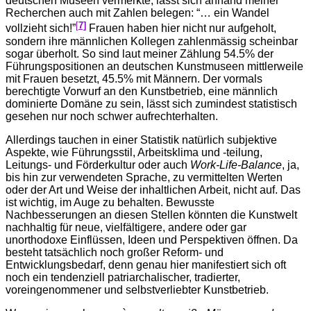
deutschen Museen vermerkte, lässt sich anhand meiner
Recherchen auch mit Zahlen belegen: “… ein Wandel
[
7]
vollzieht sich!”
Frauen haben hier nicht nur aufgeholt,
sondern ihre männlichen Kollegen zahlenmässig scheinbar
sogar überholt. So sind laut meiner Zählung 54.5% der
Führungspositionen an deutschen Kunstmuseen mittlerweile
mit Frauen besetzt, 45.5% mit Männern. Der vormals
berechtigte Vorwurf an den Kunstbetrieb, eine männlich
dominierte Domäne zu sein, lässt sich zumindest statistisch
gesehen nur noch schwer aufrechterhalten.
Allerdings tauchen in einer Statistik natürlich subjektive
Aspekte, wie Führungsstil, Arbeitsklima und -teilung,
Leitungs- und Förderkultur oder auch
Work-Life-Balance
, ja,
bis hin zur verwendeten Sprache, zu vermittelten Werten
oder der Art und Weise der inhaltlichen Arbeit, nicht auf. Das
ist wichtig, im Auge zu behalten. Bewusste
Nachbesserungen an diesen Stellen könnten die Kunstwelt
nachhaltig für neue, vielfältigere, andere oder gar
unorthodoxe Einflüssen, Ideen und Perspektiven öffnen. Da
besteht tatsächlich noch großer Reform- und
Entwicklungsbedarf, denn genau hier manifestiert sich oft
noch ein tendenziell patriarchalischer, tradierter,
voreingenommener und selbstverliebter Kunstbetrieb.