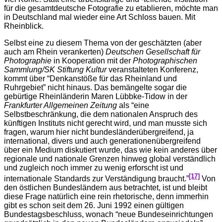
für die gesamtdeutsche Fotografie zu etablieren, möchte man
in Deutschland mal wieder eine Art Schloss bauen. Mit
Rheinblick.
Selbst eine zu diesem Thema von der geschätzten (aber
auch am Rhein verankerten)
Deutschen Gesellschaft für
Photographie
in Kooperation mit der
Photographischen
Sammlung/SK Stiftung Kultur
veranstalteten Konferenz,
kommt über “Denkanstöße für das Rheinland und
Ruhrgebiet” nicht hinaus. Das bemängelte sogar die
gebürtige Rheinländerin Maren Lübbke-Tidow in der
Frankfurter Allgemeinen Zeitung
als “eine
Selbstbeschränkung, die dem nationalen Anspruch des
künftigen Instituts nicht gerecht wird, und man musste sich
fragen, warum hier nicht bundesländerübergreifend, ja
international, divers und auch generationenübergreifend
über ein Medium diskutiert wurde, das wie kein anderes über
regionale und nationale Grenzen hinweg global verständlich
und zugleich noch immer zu wenig erforscht ist und
[17]
internationale Standards zur Verständigung braucht.”
Von
den östlichen Bundesländern aus betrachtet, ist und bleibt
diese Frage natürlich eine rein rhetorische, denn immerhin
gibt es schon seit dem 26. Juni 1992 einen gültigen
Bundestagsbeschluss, wonach “neue Bundeseinrichtungen