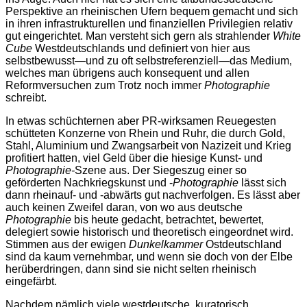
Perspektive an rheinischen Ufern bequem gemacht und sich
in ihren infrastrukturellen und finanziellen Privilegien relativ
gut eingerichtet. Man versteht sich gern als strahlender
White
Cube
Westdeutschlands und definiert von hier aus
selbstbewusst—und zu oft selbstreferenziell—das Medium,
welches man übrigens auch konsequent und allen
Reformversuchen zum Trotz noch immer
Photographie
schreibt.
In etwas schüchternen aber PR-wirksamen Reuegesten
schütteten Konzerne von Rhein und Ruhr, die durch Gold,
Stahl, Aluminium und Zwangsarbeit von Nazizeit und Krieg
profitiert hatten, viel Geld über die hiesige Kunst- und
Photographie-
Szene aus. Der Siegeszug einer so
geförderten Nachkriegskunst und -
Photographie
lässt sich
dann rheinauf- und -abwärts gut nachverfolgen. Es lässt aber
auch keinen Zweifel daran, von wo aus deutsche
Photographie
bis heute gedacht, betrachtet, bewertet,
delegiert sowie historisch und theoretisch eingeordnet wird.
Stimmen aus der ewigen
Dunkelkammer
Ostdeutschland
sind da kaum vernehmbar, und wenn sie doch von der Elbe
herüberdringen, dann sind sie nicht selten rheinisch
eingefärbt.
Nachdem nämlich viele westdeutsche, kuratorisch,