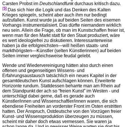
Carsten Probst im
Deutschlandfunk
durchaus kritisch dazu.
[
5]
Das sich hier die Logik und das Denken des Kalten
Krieges spiegeln, scheint aber auch ihm nur bedingt
aufzufallen. Kunst wurde ja auf beiden Seiten des eisernen
Vorhangs instrumentalisiert. Das dürfte niemandem wirklich
neu sein. Allein die Frage, ob man im Kunstschaffen freier ist,
wenn man für den Markt statt für den Staat produziert, wäre
es wert ideologiefrei zu diskutieren. Interessanterweise
haben ja die erfolgreichsten—will heißen staats- und
markthörigsten—Künstler (selten Künstlerinnen) auf beiden
Seiten immer vergleichsweise feudal gelebt.
Wende und Wiedervereinigung hätten also durch einen
offenen und gegenseitigen Wissens- und
Erfahrungsaustausch tatsächlich ein neues Kapitel in der
gesamtdeutschen Kunst aufschlagen können. Erweiterte
Horizonte rundum. Stattdessen beharrte man am Rhein auf
dem Standpunkt der ach so “freien Kunst” im Westen - und
unterschlägt dabei gerne, daß es gerade auch
Künstler/innen und Wissenschaftler/innen waren, die sich
ebendiese Freiheiten an vorderster Front im Osten erstritten
hatten. Der Anspruch, Ostdeutsche von den Vorzügen freier
Kunst- und Wissensproduktion überzeugen zu müssen,
scheint mir daher doch etwas vermessen. Sie waren ja
schon lange da. Und in gewisser Weise warten sie dort bis