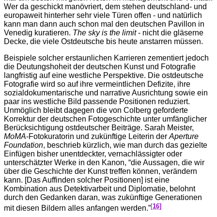
Wer da geschickt manövriert, dem stehen deutschland- und
europaweit hinterher sehr viele Türen offen - und natürlich
kann man dann auch schon mal den deutschen Pavillon in
Venedig kuratieren.
The sky is the limit
- nicht die gläserne
Decke, die viele Ostdeutsche bis heute anstarren müssen.
Beispiele solcher erstaunlichen Karrieren zementiert jedoch
die Deutungshoheit der deutschen Kunst und Fotografie
langfristig auf eine westliche Perspektive. Die ostdeutsche
Fotografie wird so auf ihre vermeintlichen Defizite, ihre
sozialdokumentarische und narrative Ausrichtung sowie ein
paar ins westliche Bild passende Positionen reduziert.
Unmöglich bleibt dagegen die von Colberg geforderte
Korrektur der deutschen Fotogeschichte unter umfänglicher
Berücksichtigung ostdeutscher Beiträge. Sarah Meister,
MoMA
-Fotokuratorin und zukünftige Leiterin der
Aperture
Foundation
, beschrieb kürzlich, wie man durch das gezielte
Einfügen bisher unentdeckter, vernachlässigter oder
unterschätzter Werke in den Kanon, “die Aussagen, die wir
über die Geschichte der Kunst treffen können, verändern
kann. [Das Auffinden solcher Positionen] ist eine
Kombination aus Detektivarbeit und Diplomatie, belohnt
durch den Gedanken daran, was zukünftige Generationen
[
16]
mit diesen Bildern alles anfangen werden.”