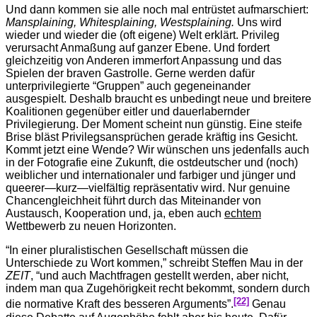
Und dann kommen sie alle noch mal entrüstet aufmarschiert:
Mansplaining, Whitesplaining, Westsplaining.
Uns wird
wieder und wieder die (oft eigene) Welt erklärt. Privileg
verursacht Anmaßung auf ganzer Ebene. Und fordert
gleichzeitig von Anderen immerfort Anpassung und das
Spielen der braven Gastrolle. Gerne werden dafür
unterprivilegierte “Gruppen” auch gegeneinander
ausgespielt. Deshalb braucht es unbedingt neue und breitere
Koalitionen gegenüber eitler und dauerlabernder
Privilegierung. Der Moment scheint nun günstig. Eine steife
Brise bläst Privilegsansprüchen gerade kräftig ins Gesicht.
Kommt jetzt eine Wende? Wir wünschen uns jedenfalls auch
in der Fotografie eine Zukunft, die ostdeutscher und (noch)
weiblicher und internationaler und farbiger und jünger und
queerer—kurz—vielfältig repräsentativ wird. Nur genuine
Chancengleichheit führt durch das Miteinander von
Austausch, Kooperation und, ja, eben auch
echtem
Wettbewerb zu neuen Horizonten.
“In einer pluralistischen Gesellschaft müssen die
Unterschiede zu Wort kommen,” schreibt Steffen Mau in der
ZEIT
, “und auch Machtfragen gestellt werden, aber nicht,
indem man qua Zugehörigkeit recht bekommt, sondern durch
[22]
die normative Kraft des besseren Arguments”.
Genau