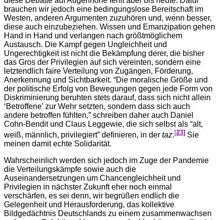
diese Debatte auf Augenhöhe fehlt aber bis heute. Dafür
brauchen wir jedoch eine bedingungslose Bereitschaft im
Westen, anderen Argumenten zuzuhören und, wenn besser,
diese auch einzubeziehen. Wissen und Emanzipation gehen
Hand in Hand und verlangen nach größtmöglichem
Austausch. Die Kampf gegen Ungleichheit und
Ungerechtigkeit ist nicht die Bekämpfung derer, die bisher
das Gros der Privilegien auf sich vereinten, sondern eine
letztendlich faire Verteilung von Zugängen, Förderung,
Anerkennung und Sichtbarkeit. “Die moralische Größe und
der politische Erfolg von Bewegungen gegen jede Form von
Diskriminierung beruhten stets darauf, dass sich nicht allein
‘Betroffene’ zur Wehr setzten, sondern dass sich auch
andere betroffen fühlten,” schreiben daher auch Daniel
Cohn-Bendit und Claus Leggewie, die sich selbst als “alt,
[
23]
weiß, männlich, privilegiert” definieren, in der
taz
.
Sie
meinen damit echte Solidarität.
Wahrscheinlich werden sich jedoch im Zuge der Pandemie
die Verteilungskämpfe sowie auch die
Auseinandersetzungen um Chancengleichheit und
Privilegien in nächster Zukunft eher noch einmal
verschärfen, es sei denn, wir begrüßen endlich die
Gelegenheit und Herausforderung, das kollektive
Bildgedächtnis Deutschlands zu einem zusammenwachsen