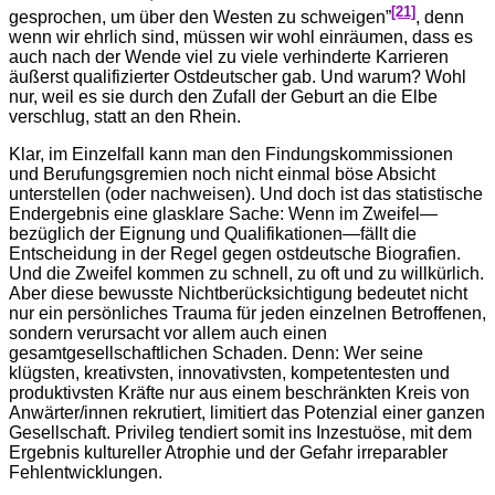
[21]
gesprochen, um über den Westen zu schweigen”
, denn
wenn wir ehrlich sind, müssen wir wohl einräumen, dass es
auch nach der Wende viel zu viele verhinderte Karrieren
äußerst qualifizierter Ostdeutscher gab. Und warum? Wohl
nur, weil es sie durch den Zufall der Geburt an die Elbe
verschlug, statt an den Rhein.
Klar, im Einzelfall kann man den Findungskommissionen
und Berufungsgremien noch nicht einmal böse Absicht
unterstellen (oder nachweisen). Und doch ist das statistische
Endergebnis eine glasklare Sache: Wenn im Zweifel—
bezüglich der Eignung und Qualifikationen—fällt die
Entscheidung in der Regel gegen ostdeutsche Biografien.
Und die Zweifel kommen zu schnell, zu oft und zu willkürlich.
Aber diese bewusste Nichtberücksichtigung bedeutet nicht
nur ein persönliches Trauma für jeden einzelnen Betroffenen,
sondern verursacht vor allem auch einen
gesamtgesellschaftlichen Schaden. Denn: Wer seine
klügsten, kreativsten, innovativsten, kompetentesten und
produktivsten Kräfte nur aus einem beschränkten Kreis von
Anwärter/innen rekrutiert, limitiert das Potenzial einer ganzen
Gesellschaft. Privileg tendiert somit ins Inzestuöse, mit dem
Ergebnis kultureller Atrophie und der Gefahr irreparabler
Fehlentwicklungen.