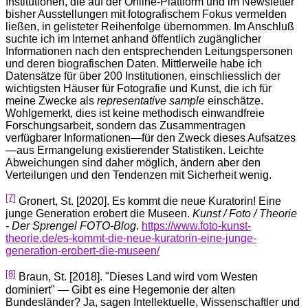
Institutionen, die auf der Online-Plattform und im Newsletter
bisher Ausstellungen mit fotografischem Fokus vermelden
ließen, in gelisteter Reihenfolge übernommen. Im Anschluß
suchte ich im Internet anhand öffentlich zugänglicher
Informationen nach den entsprechenden Leitungspersonen
und deren biografischen Daten. Mittlerweile habe ich
Datensätze für über 200 Institutionen, einschliesslich der
wichtigsten Häuser für Fotografie und Kunst, die ich für
meine Zwecke als
representative sample
einschätze.
Wohlgemerkt, dies ist keine methodisch einwandfreie
Forschungsarbeit, sondern das Zusammentragen
verfügbarer Informationen—für den Zweck dieses Aufsatzes
—aus Ermangelung existierender Statistiken. Leichte
Abweichungen sind daher möglich, ändern aber den
Verteilungen und den Tendenzen mit Sicherheit wenig.
[7]
Gronert, St. [2020]. Es kommt die neue Kuratorin! Eine
junge Generation erobert die Museen.
Kunst / Foto / Theorie
- Der Sprengel FOTO-Blog
.
https://www.foto-kunst-
theorie.de/es-kommt-die-neue-kuratorin-eine-junge-
generation-erobert-die-museen/
[8]
Braun, St. [2018]. "Dieses Land wird vom Westen
dominiert" — Gibt es eine Hegemonie der alten
Bundesländer? Ja, sagen Intellektuelle, Wissenschaftler und