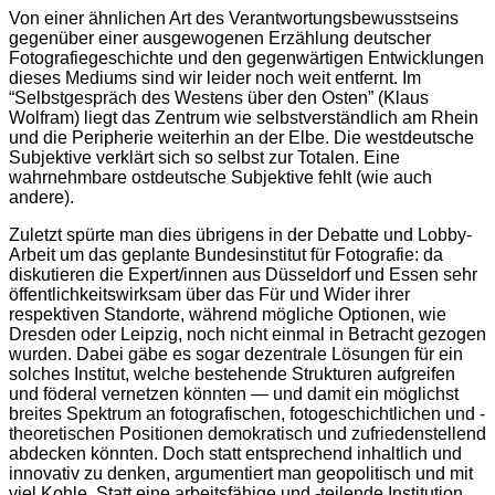
Von einer ähnlichen Art des Verantwortungsbewusstseins
gegenüber einer ausgewogenen Erzählung deutscher
Fotografiegeschichte und den gegenwärtigen Entwicklungen
dieses Mediums sind wir leider noch weit entfernt. Im
“Selbstgespräch des Westens über den Osten” (Klaus
Wolfram) liegt das Zentrum wie selbstverständlich am Rhein
und die Peripherie weiterhin an der Elbe. Die westdeutsche
Subjektive verklärt sich so selbst zur Totalen. Eine
wahrnehmbare ostdeutsche Subjektive fehlt (wie auch
andere).
Zuletzt spürte man dies übrigens in der Debatte und Lobby-
Arbeit um das geplante Bundesinstitut für Fotografie: da
diskutieren die Expert/innen aus Düsseldorf und Essen sehr
öffentlichkeitswirksam über das Für und Wider ihrer
respektiven Standorte, während mögliche Optionen, wie
Dresden oder Leipzig, noch nicht einmal in Betracht gezogen
wurden. Dabei gäbe es sogar dezentrale Lösungen für ein
solches Institut, welche bestehende Strukturen aufgreifen
und föderal vernetzen könnten — und damit ein möglichst
breites Spektrum an fotografischen, fotogeschichtlichen und -
theoretischen Positionen demokratisch und zufriedenstellend
abdecken könnten. Doch statt entsprechend inhaltlich und
innovativ zu denken, argumentiert man geopolitisch und mit
viel Kohle. Statt eine arbeitsfähige und -teilende Institution