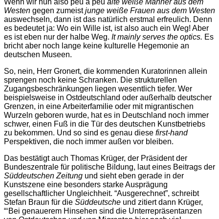
Wenn wir nun also peu à peu
alte weiße Männer aus dem
Westen
gegen zumeist
junge weiße Frauen aus dem Westen
auswechseln, dann ist das natürlich erstmal erfreulich. Denn
es bedeutet ja: Wo ein Wille ist, ist also auch ein Weg! Aber
es ist eben nur der halbe Weg.
It mainly serves the optics.
Es
bricht aber noch lange keine kulturelle Hegemonie an
deutschen Museen.
So, nein, Herr Gronert, die kommenden Kuratorinnen allein
sprengen noch keine Schranken. Die strukturellen
Zugangsbeschränkungen liegen wesentlich tiefer. Wer
beispielsweise in Ostdeutschland oder außerhalb deutscher
Grenzen, in eine Arbeiterfamilie oder mit migrantischen
Wurzeln geboren wurde, hat es in Deutschland noch immer
schwer, einen Fuß in die Tür des deutschen Kunstbetriebs
zu bekommen. Und so sind es genau diese
first-hand
Perspektiven, die noch immer außen vor bleiben.
Das bestätigt auch Thomas Krüger, der Präsident der
Bundeszentrale für politische Bildung, laut eines Beitrags der
Süddeutschen Zeitung
und sieht eben gerade in der
Kunstszene eine besonders starke Ausprägung
gesellschaftlicher Ungleichheit. “Ausgerechnet”, schreibt
Stefan Braun für die
Süddeutsche
und zitiert dann Krüger,
“‘Bei genauerem Hinsehen sind die Unterrepräsentanzen