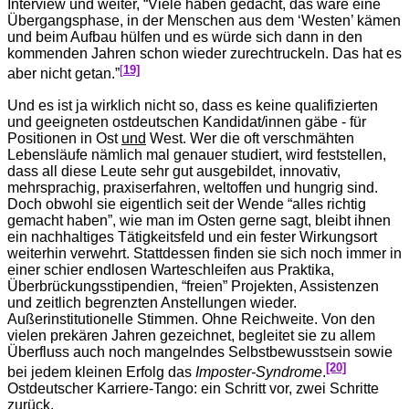
Interview und weiter, “Viele haben gedacht, das wäre eine
Übergangsphase, in der Menschen aus dem ‘Westen’ kämen
und beim Aufbau hülfen und es würde sich dann in den
kommenden Jahren schon wieder zurechtruckeln. Das hat es
[
19]
aber nicht getan.”
Und es ist ja wirklich nicht so, dass es keine qualifizierten
und geeigneten ostdeutschen Kandidat/innen gäbe - für
Positionen in Ost
und
West. Wer die oft verschmähten
Lebensläufe nämlich mal genauer studiert, wird feststellen,
dass all diese Leute sehr gut ausgebildet, innovativ,
mehrsprachig, praxiserfahren, weltoffen und hungrig sind.
Doch obwohl sie eigentlich seit der Wende “alles richtig
gemacht haben”, wie man im Osten gerne sagt, bleibt ihnen
ein nachhaltiges Tätigkeitsfeld und ein fester Wirkungsort
weiterhin verwehrt. Stattdessen finden sie sich noch immer in
einer schier endlosen Warteschleifen aus Praktika,
Überbrückungsstipendien, “freien” Projekten, Assistenzen
und zeitlich begrenzten Anstellungen wieder.
Außerinstitutionelle Stimmen. Ohne Reichweite. Von den
vielen prekären Jahren gezeichnet, begleitet sie zu allem
Überfluss auch noch mangelndes Selbstbewusstsein sowie
[20]
bei jedem kleinen Erfolg das
Imposter-Syndrome
.
Ostdeutscher Karriere-Tango: ein Schritt vor, zwei Schritte
zurück.