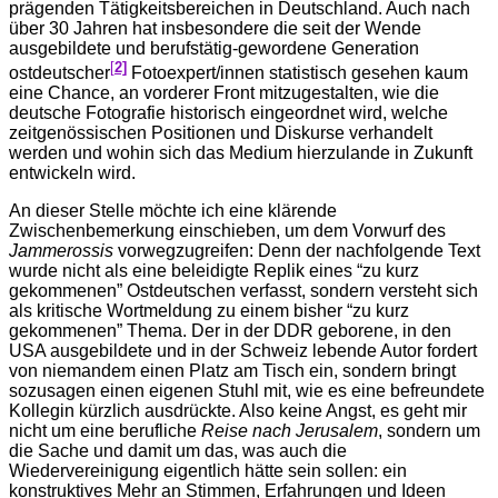
prägenden Tätigkeitsbereichen in Deutschland. Auch nach
über 30 Jahren hat insbesondere die seit der Wende
ausgebildete und berufstätig-gewordene Generation
[
2]
ostdeutscher
Fotoexpert/innen statistisch gesehen kaum
eine Chance, an vorderer Front mitzugestalten, wie die
deutsche Fotografie historisch eingeordnet wird, welche
zeitgenössischen Positionen und Diskurse verhandelt
werden und wohin sich das Medium hierzulande in Zukunft
entwickeln wird.
An dieser Stelle möchte ich eine klärende
Zwischenbemerkung einschieben, um dem Vorwurf des
Jammerossis
vorwegzugreifen: Denn der nachfolgende Text
wurde nicht als eine beleidigte Replik eines “zu kurz
gekommenen” Ostdeutschen verfasst, sondern versteht sich
als kritische Wortmeldung zu einem bisher “zu kurz
gekommenen” Thema. Der in der DDR geborene, in den
USA ausgebildete und in der Schweiz lebende Autor fordert
von niemandem einen Platz am Tisch ein, sondern bringt
sozusagen einen eigenen Stuhl mit, wie es eine befreundete
Kollegin kürzlich ausdrückte. Also keine Angst, es geht mir
nicht um eine berufliche
Reise nach Jerusalem
, sondern um
die Sache und damit um das, was auch die
Wiedervereinigung eigentlich hätte sein sollen: ein
konstruktives Mehr an Stimmen, Erfahrungen und Ideen