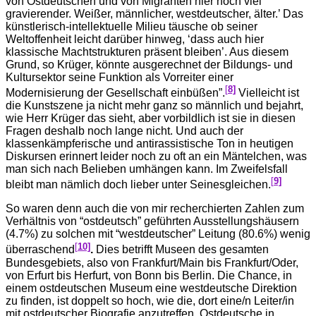
von Ostdeutschen und von Migranten hier noch viel
gravierender. Weißer, männlicher, westdeutscher, älter.’ Das
künstlerisch-intellektuelle Milieu täusche ob seiner
Weltoffenheit leicht darüber hinweg, ‘dass auch hier
klassische Machtstrukturen präsent bleiben’. Aus diesem
Grund, so Krüger, könnte ausgerechnet der Bildungs- und
Kultursektor seine Funktion als Vorreiter einer
[
8]
Modernisierung der Gesellschaft einbüßen”.
Vielleicht ist
die Kunstszene ja nicht mehr ganz so männlich und bejahrt,
wie Herr Krüger das sieht, aber vorbildlich ist sie in diesen
Fragen deshalb noch lange nicht. Und auch der
klassenkämpferische und antirassistische Ton in heutigen
Diskursen erinnert leider noch zu oft an ein Mäntelchen, was
man sich nach Belieben umhängen kann. Im Zweifelsfall
[
9]
bleibt man nämlich doch lieber unter Seinesgleichen.
So waren denn auch die von mir recherchierten Zahlen zum
Verhältnis von “ostdeutsch” geführten Ausstellungshäusern
(4.7%) zu solchen mit “westdeutscher” Leitung (80.6%) wenig
[
10]
überraschend
.
Dies betrifft Museen des gesamten
Bundesgebiets, also von Frankfurt/Main bis Frankfurt/Oder,
von Erfurt bis Herfurt, von Bonn bis Berlin. Die Chance, in
einem ostdeutschen Museum eine westdeutsche Direktion
zu finden, ist doppelt so hoch, wie die, dort eine/n Leiter/in
mit ostdeutscher Biografie anzutreffen. Ostdeutsche in