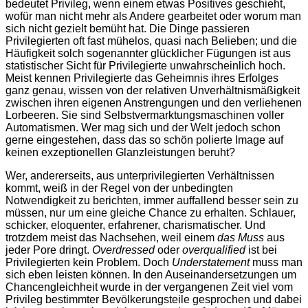
bedeutet Privileg, wenn einem etwas Positives geschieht,
wofür man nicht mehr als Andere gearbeitet oder worum man
sich nicht gezielt bemüht hat. Die Dinge passieren
Privilegierten oft fast mühelos, quasi nach Belieben; und die
Häufigkeit solch sogenannter glücklicher Fügungen ist aus
statistischer Sicht für Privilegierte unwahrscheinlich hoch.
Meist kennen Privilegierte das Geheimnis ihres Erfolges
ganz genau, wissen von der relativen Unverhältnismäßigkeit
zwischen ihren eigenen Anstrengungen und den verliehenen
Lorbeeren. Sie sind Selbstvermarktungsmaschinen voller
Automatismen. Wer mag sich und der Welt jedoch schon
gerne eingestehen, dass das so schön polierte Image auf
keinen exzeptionellen Glanzleistungen beruht?
Wer, andererseits, aus unterprivilegierten Verhältnissen
kommt, weiß in der Regel von der unbedingten
Notwendigkeit zu berichten, immer auffallend besser sein zu
müssen, nur um eine gleiche Chance zu erhalten. Schlauer,
schicker, eloquenter, erfahrener, charismatischer. Und
trotzdem meist das Nachsehen, weil einem
das Muss
aus
jeder Pore dringt.
Overdressed
oder
overqualified
ist bei
Privilegierten kein Problem. Doch
Understatement
muss man
sich eben leisten können. In den Auseinandersetzungen um
Chancengleichheit wurde in der vergangenen Zeit viel vom
Privileg bestimmter Bevölkerungsteile gesprochen und dabei