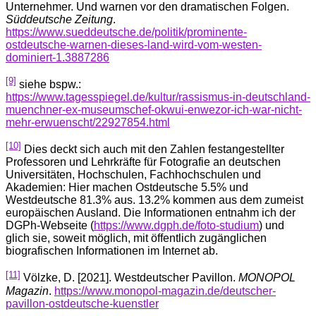
Unternehmer. Und warnen vor den dramatischen Folgen.
Süddeutsche Zeitung
.
https://www.sueddeutsche.de/politik/prominente-
ostdeutsche-warnen-dieses-land-wird-vom-westen-
dominiert-1.3887286
[9]
siehe bspw.:
https://www.tagesspiegel.de/kultur/rassismus-in-deutschland-
muenchner-ex-museumschef-okwui-enwezor-ich-war-nicht-
mehr-erwuenscht/22927854.html
[10]
Dies deckt sich auch mit den Zahlen festangestellter
Professoren und Lehrkräfte für Fotografie an deutschen
Universitäten, Hochschulen, Fachhochschulen und
Akademien: Hier machen Ostdeutsche 5.5% und
Westdeutsche 81.3% aus. 13.2% kommen aus dem zumeist
europäischen Ausland. Die Informationen entnahm ich der
DGPh-Webseite (
https://www.dgph.de/foto-studium
) und
glich sie, soweit möglich, mit öffentlich zugänglichen
biografischen Informationen im Internet ab.
[11]
Völzke, D. [2021]. Westdeutscher Pavillon.
MONOPOL
Magazin
.
https://www.monopol-magazin.de/deutscher-
pavillon-ostdeutsche-kuenstler