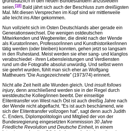
grundsätzlich in den neuen Bundesländern anzusiedeln”
[18]
seien.
Bald jährt sich auch der Beschluss zum dreißigsten
Mal. Mit diesen Versprechen im Kopf sind wir mittlerweile
alle leicht ins Alter gekommen.
Nun vollzieht sich im Osten Deutschlands aber gerade ein
Generationswechsel. Die wenigen ostdeutschen
Mitwirkenden und Wegbereiter, die direkt nach der Wende
als Kurator/innen, Professor/innen und Kunsthistoriker/innen
tätig werden (oder bleiben) konnten, gehen jetzt so langsam
in den Ruhestand. Meist werden sie eher sang- und klanglos
verabschiedet - ihren Lebensleistungen und Verdiensten
rund um die Fotografie absolut unwürdig. Und selbst wenn
sie geehrt wurden, fühlt man sich eher an Wolfgang
Mattheuers “Die Ausgezeichnete” (1973/74) erinnert.
Nicht alle Zeit heilt alle Wunden gleich. Und
insult follows
injury
, denn anschließend werden sie in der Regel durch
westdeutsche Kolleg/innen beerbt. Der einseitige
Elitentransfer von West nach Ost ist auch dreißig Jahre nach
der Wende nicht abgeflacht. “Es ist auch beschämend, wie
sich der Elitentransfer vollzogen hat”, sagt denn auch Judith
C. Enders, Diplompolitologin und Mitglied der von der
Bundesregierung eingesetzten Kommission
30 Jahre
Friedliche Revolution und Deutsche Einheit
, in einem