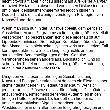
leicht provokant aber nicht zu unrecht auf
alte weiße Männer
reduziert. Erstaunlich abwesend von diesen Diskussionen
um binäre Identitätsmerkmale waren jedoch bisher in
Deutschland die nicht weniger verstetigten Privilegien von
[
1]
Klasse
und Herkunft.
Wenn man sich nun in der Kunstwelt beeilt, dem Zeitgeist
Ausstellungen und Programme zu liefern, die größere Vielfalt
versprechen, so beschränken sich diese leider zu oft auf
Lippenbekenntnisse. Die hastigen Korrekturen übersättigen
den Moment, was nicht selten zynisch wirkt und in jedem Fall
kontraproduktiv ist, weil sich langfristig nichts an den
strukturellen Benachteiligungen ändert. Genuine
Veränderungen sehen anders aus. Buchstäblich. Und so
scheißt der Teufel noch immer auf den größten Haufen - ja,
auch in der deutschen Fotoszene.
Umgeben von dieser halbherzigen Sensibilisierung im
Kunst- und Fotografiebetrieb steht da noch ein Elefant bisher
nichteingestandener Privilegierung im Raum. Wer sich
jedoch traut, die Präsenz dieses dünnhäutigen Dickhäuters
anzusprechen, erntet meist genervtes Augenrollen in den
heiligen Hallen der Kunst. Es handelt sich hierbei nämlich
um die unverhältnismäßige Überrepräsentanz
Westdeutscher in den allermeisten fotografiegeprägten und -