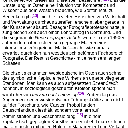
formulierte, von dieser als “unflexibel” bezeichnet.
Das die
Umstellung im Osten eine “Infusion von Kompetenz und
Wissen” aus dem Westen brauchte, wie Steffen Mau zu
[
13]
Bedenken gibt
, mochte in vielen Bereichen von Wirtschaft
und Verwaltung durchaus zutreffen, erscheint aber gerade in
der Kunst eher absurd. Besagter Fotografieprofessor hatte ja
zur gleichen Zeit auch einen Lehrauftrag in Dortmund. Und
die sogenannte
Neue Leipziger Schule
wurde in den 1990er
Jahren durch ihre ostdeutsch geprägte Malerei eine
international erfolgreiche “Marke”—nicht, wie damals
erwartet, durch den nun westdeutsch geführten Fachbereich
Fotografie. Der Rest ist Geschichte - mit einem sehr langen
Schatten.
Gleichzeitig erkannten Westdeutsche im Osten auch schnell
das symbolische Kapital eines Wirkens an unterprivilegierten
Standorten. Man kann es auch aufgesetzten
Street Credit
nennen. In soziologisch geschulten Kreisen spricht man
[14]
wohl eher von
moving out to move up
.
Zudem lag das
Augenmerk neuer westdeutscher Führungskräfte auch nicht
auf der Forschung, wie Carsten Probst für den
Deutschlandfunk festhält, sondern vor allem auf
[15]
Administration und Geschäftsleitung.
In einem
kapitalistisch geprägten Kunstbetrieb empfiehlt man sich nun
mal am besten mit guten Noten im Management und Verkauf.