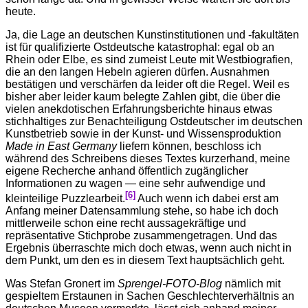
heute.
Ja, die Lage an deutschen Kunstinstitutionen und -fakultäten
ist für qualifizierte Ostdeutsche katastrophal: egal ob an
Rhein oder Elbe, es sind zumeist Leute mit Westbiografien,
die an den langen Hebeln agieren dürfen. Ausnahmen
bestätigen und verschärfen da leider oft die Regel. Weil es
bisher aber leider kaum belegte Zahlen gibt, die über die
vielen anekdotischen Erfahrungsberichte hinaus etwas
stichhaltiges zur Benachteiligung Ostdeutscher im deutschen
Kunstbetrieb sowie in der Kunst- und Wissensproduktion
M
ade in East Germany
liefern können, beschloss ich
während des Schreibens dieses Textes kurzerhand, meine
eigene Recherche anhand öffentlich zugänglicher
Informationen zu wagen — eine sehr aufwendige und
[6]
kleinteilige Puzzlearbeit.
Auch wenn ich dabei erst am
Anfang meiner Datensammlung stehe, so habe ich doch
mittlerweile schon eine recht aussagekräftige und
repräsentative Stichprobe zusammengetragen. Und das
Ergebnis überraschte mich doch etwas, wenn auch nicht in
dem Punkt, um den es in diesem Text hauptsächlich geht.
Was Stefan Gronert im
Sprengel-FOTO-Blog
nämlich mit
gespieltem Erstaunen in Sachen Geschlechterverhältnis an