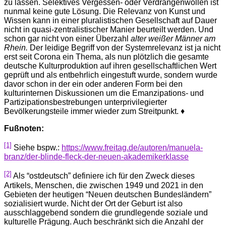
zu lassen. Selektives Vergessen- oder Verdrängenwollen ist
nunmal keine gute Lösung. Die Relevanz von Kunst und
Wissen kann in einer pluralistischen Gesellschaft auf Dauer
nicht in quasi-zentralistischer Manier beurteilt werden. Und
schon gar nicht von einer Überzahl
alter weißer Männer am
Rhein.
Der leidige Begriff von der Systemrelevanz ist ja nicht
erst seit Corona ein Thema, als nun plötzlich die gesamte
deutsche Kulturproduktion auf ihren gesellschaftlichen Wert
geprüft und als entbehrlich eingestuft wurde, sondern wurde
davor schon in der ein oder anderen Form bei den
kulturinternen Diskussionen um die Emanzipations- und
Partizipationsbestrebungen unterprivilegierter
Bevölkerungsteile immer wieder zum Streitpunkt. ♦
Fußnoten:
[1]
Siehe bspw.:
https://www.freitag.de/autoren/manuela-
branz/der-blinde-fleck-der-neuen-akademikerklasse
[2]
Als “ostdeutsch” definiere ich für den Zweck dieses
Artikels, Menschen, die zwischen 1949 und 2021 in den
Gebieten der heutigen “Neuen deutschen Bundesländern”
sozialisiert wurde. Nicht der Ort der Geburt ist also
ausschlaggebend sondern die grundlegende soziale und
kulturelle Prägung. Auch beschränkt sich die Anzahl der