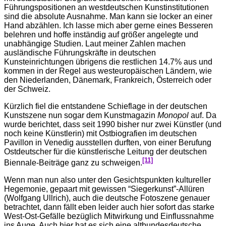
Führungspositionen an westdeutschen Kunstinstitutionen
sind die absolute Ausnahme. Man kann sie locker an einer
Hand abzählen. Ich lasse mich aber gerne eines Besseren
belehren und hoffe inständig auf größer angelegte und
unabhängige Studien. Laut meiner Zahlen machen
ausländische Führungskräfte in deutschen
Kunsteinrichtungen übrigens die restlichen 14.7% aus und
kommen in der Regel aus westeuropäischen Ländern, wie
den Niederlanden, Dänemark, Frankreich, Österreich oder
der Schweiz.
Kürzlich fiel die entstandene Schieflage in der deutschen
Kunstszene nun sogar dem Kunstmagazin
Monopol
auf. Da
wurde berichtet, dass seit 1990 bisher nur zwei Künstler (und
noch keine Künstlerin) mit Ostbiografien im deutschen
Pavillon in Venedig ausstellen durften, von einer Berufung
Ostdeutscher für die künstlerische Leitung der deutschen
[11]
Biennale-Beiträge ganz zu schweigen.
Wenn man nun also unter den Gesichtspunkten kultureller
Hegemonie, gepaart mit gewissen “Siegerkunst”-Allüren
(Wolfgang Ullrich), auch die deutsche Fotoszene genauer
betrachtet, dann fällt eben leider auch hier sofort das starke
West-Ost-Gefälle bezüglich Mitwirkung und Einflussnahme
ins Auge. Auch hier hat es sich eine altbundesdeutsche