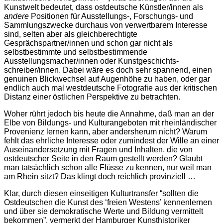
Kunstwelt bedeutet, dass ostdeutsche Künstler/innen als
andere
Positionen für Ausstellungs-, Forschungs- und
Sammlungszwecke durchaus von verwertbarem Interesse
sind, selten aber als gleichberechtigte
Gesprächspartner/innen und schon gar nicht als
selbstbestimmte und selbstbestimmende
Ausstellungsmacher/innen oder Kunstgeschichts-
schreiber/innen. Dabei wäre es doch sehr spannend, einen
genuinen Blickwechsel auf Augenhöhe zu haben, oder gar
endlich auch mal westdeutsche Fotografie aus der kritischen
Distanz einer östlichen Perspektive zu betrachten.
Woher rührt jedoch bis heute die Annahme, daß man an der
Elbe von Bildungs- und Kulturangeboten mit rheinländischer
Provenienz lernen kann, aber andersherum nicht? Warum
fehlt das ehrliche Interesse oder zumindest der Wille an einer
Auseinandersetzung mit Fragen und Inhalten, die von
ostdeutscher Seite in den Raum gestellt werden? Glaubt
man tatsächlich schon alle Flüsse zu kennen, nur weil man
am Rhein sitzt? Das klingt doch reichlich provinziell …
Klar, durch diesen einseitigen Kulturtransfer “sollten die
Ostdeutschen die Kunst des ‘freien Westens’ kennenlernen
und über sie demokratische Werte und Bildung vermittelt
bekommen”, vermerkt der Hamburger Kunsthistoriker