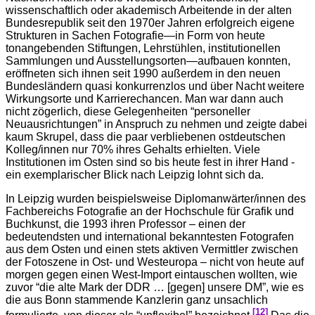
wissenschaftlich oder akademisch Arbeitende in der alten
Bundesrepublik seit den 1970er Jahren erfolgreich eigene
Strukturen in Sachen Fotografie—in Form von heute
tonangebenden Stiftungen, Lehrstühlen, institutionellen
Sammlungen und Ausstellungsorten—aufbauen konnten,
eröffneten sich ihnen seit 1990 außerdem in den neuen
Bundesländern quasi konkurrenzlos und über Nacht weitere
Wirkungsorte und Karrierechancen. Man war dann auch
nicht zögerlich, diese Gelegenheiten “personeller
Neuausrichtungen” in Anspruch zu nehmen und zeigte dabei
kaum Skrupel, dass die paar verbliebenen ostdeutschen
Kolleg/innen nur 70% ihres Gehalts erhielten. Viele
Institutionen im Osten sind so bis heute fest in ihrer Hand -
ein exemplarischer Blick nach Leipzig lohnt sich da.
In Leipzig wurden beispielsweise Diplomanwärter/innen des
Fachbereichs Fotografie an der Hochschule für Grafik und
Buchkunst, die 1993 ihren Professor – einen der
bedeutendsten und international bekanntesten Fotografen
aus dem Osten und einen stets aktiven Vermittler zwischen
der Fotoszene in Ost- und Westeuropa – nicht von heute auf
morgen gegen einen West-Import eintauschen wollten, wie
zuvor “die alte Mark der DDR … [gegen] unsere DM”, wie es
die aus Bonn stammende Kanzlerin ganz unsachlich
[12]