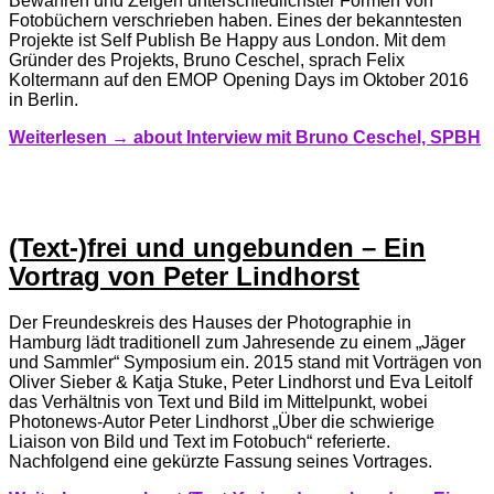
Bewahren und Zeigen unterschiedlichster Formen von
Fotobüchern verschrieben haben. Eines der bekanntesten
Projekte ist Self Publish Be Happy aus London. Mit dem
Gründer des Projekts, Bruno ­Ceschel, sprach Felix
Koltermann auf den EMOP Opening Days im Oktober 2016
in Berlin.
Weiterlesen →
about Interview mit Bruno Ceschel, SPBH
(Text-)frei und ungebunden – Ein
Vortrag von Peter Lindhorst
Der Freundeskreis des Hauses der Photographie in
Hamburg lädt traditionell zum Jahresende zu einem „Jäger
und Sammler“ Symposium ein. 2015 stand mit Vorträgen von
Oliver Sieber & Katja Stuke, Peter Lindhorst und Eva Leitolf
das Verhältnis von Text und Bild im Mittelpunkt, wobei
Photonews-Autor Peter Lindhorst „Über die schwierige
Liaison von Bild und Text im Fotobuch“ referierte.
Nachfolgend eine gekürzte Fassung seines Vortrages.