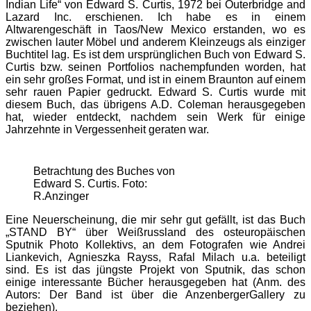
Indian Life“ von Edward S. Curtis, 1972 bei Outerbridge and
Lazard Inc. erschienen. Ich habe es in einem
Altwarengeschäft in Taos/New Mexico erstanden, wo es
zwischen lauter Möbel und anderem Kleinzeugs als einziger
Buchtitel lag. Es ist dem ursprünglichen Buch von Edward S.
Curtis bzw. seinen Portfolios nachempfunden worden, hat
ein sehr großes Format, und ist in einem Braunton auf einem
sehr rauen Papier gedruckt. Edward S. Curtis wurde mit
diesem Buch, das übrigens A.D. Coleman herausgegeben
hat, wieder entdeckt, nachdem sein Werk für einige
Jahrzehnte in Vergessenheit geraten war.
Betrachtung des Buches von
Edward S. Curtis. Foto:
R.Anzinger
Eine Neuerscheinung, die mir sehr gut gefällt, ist das Buch
„STAND BY“ über Weißrussland des osteuropäischen
Sputnik Photo Kollektivs, an dem Fotografen wie Andrei
Liankevich, Agnieszka Rayss, Rafal Milach u.a. beteiligt
sind. Es ist das jüngste Projekt von Sputnik, das schon
einige interessante Bücher herausgegeben hat (Anm. des
Autors: Der Band ist über die AnzenbergerGallery zu
beziehen).