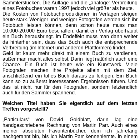
Sammlerstücken. Die Auflage und die „analoge“ Verbreitung
eines Fotobuches waren 1997 jedoch viel größer als heute.
Die Kosten von Fotobuchproduktionen in Verlagen steigen
heute stark. Weniger und weniger Fotografen werden sich ihr
Fotobuch leisten können, denn schon heute muss man
10.000-20.000 Euro beschaffen, damit ein Verlag überhaupt
ein Buch herausbringt. Im Endeffekt muss man dann weiter
da hinterher sein, dass das Buch auch die entsprechende
Verbreitung (im Internet und anderen Plattformen) findet.
Geld ist kaum mehr direkt mit einem Buch zu verdienen,
außer man macht alles selbst. Darin liegt natürlich auch eine
Chance. Ein Buch ist heute wie ein Kunstwerk. Viele
Fotografen machen ihre Projekte allein mit dem Ziel,
anschließend ein tolles Buch daraus zu fertigen. Ein Buch
kann so zu äußerst interessanten Ergebnissen führen. Und
das ist nicht nur für den Fotografen, sondern letztendlich
auch für den Sammler spannend.
Welchen Titel haben Sie eigentlich auf dem letzten
Treffen vorgestellt?
„Particulars“ von David Goldblatt, darin lag eine
handgeschriebene Rechnung von Martin Parr. Auch eines
meiner absoluten Favoritenbücher, dem ich jahrelang
nachgerannt bin, bis ich Martin Parr kennenlernte. In einem