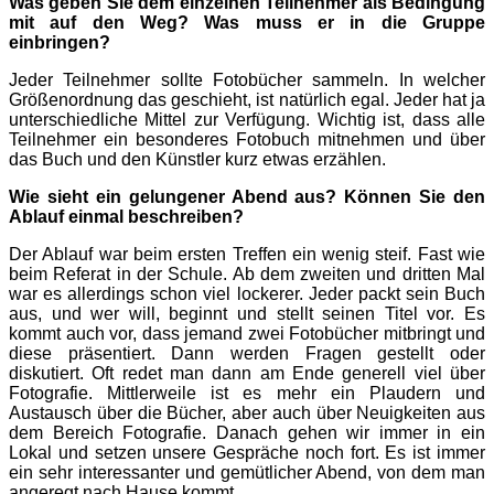
Was geben Sie dem einzelnen Teilnehmer als Bedingung
mit auf den Weg? Was muss er in die Gruppe
einbringen?
Jeder Teilnehmer sollte Fotobücher sammeln. In welcher
Größenordnung das geschieht, ist natürlich egal. Jeder hat ja
unterschiedliche Mittel zur Verfügung. Wichtig ist, dass alle
Teilnehmer ein besonderes Fotobuch mitnehmen und über
das Buch und den Künstler kurz etwas erzählen.
Wie sieht ein gelungener Abend aus? Können Sie den
Ablauf einmal beschreiben?
Der Ablauf war beim ersten Treffen ein wenig steif. Fast wie
beim Referat in der Schule. Ab dem zweiten und dritten Mal
war es allerdings schon viel lockerer. Jeder packt sein Buch
aus, und wer will, beginnt und stellt seinen Titel vor. Es
kommt auch vor, dass jemand zwei Fotobücher mitbringt und
diese präsentiert. Dann werden Fragen gestellt oder
diskutiert. Oft redet man dann am Ende generell viel über
Fotografie. Mittlerweile ist es mehr ein Plaudern und
Austausch über die Bücher, aber auch über Neuigkeiten aus
dem Bereich Fotografie. Danach gehen wir immer in ein
Lokal und setzen unsere Gespräche noch fort. Es ist immer
ein sehr interessanter und gemütlicher Abend, von dem man
angeregt nach Hause kommt.