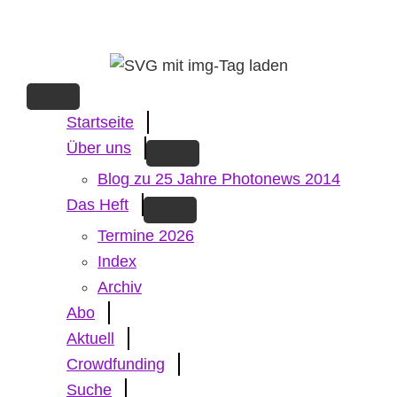
Skip
to
main
content
Startseite
Über uns
Blog zu 25 Jahre Photonews 2014
Das Heft
Termine 2026
Index
Archiv
Abo
Aktuell
Crowdfunding
Suche