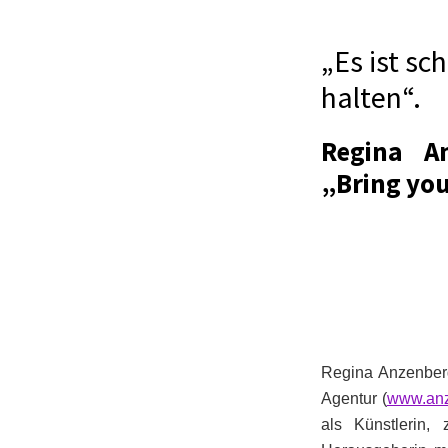
„Es ist sc
halten“.
Regina An
„Bring yo
Regina Anzenberg
Agentur (
www.anz
als Künstlerin, 