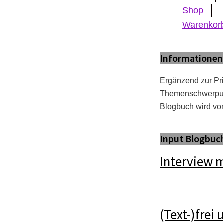
Shop
Warenkor
Informationen
Ergänzend zur Pr
Themenschwerpun
Blogbuch wird von
Input Blogbuc
Interview 
(Text-)frei