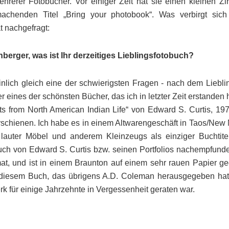
rerer Fotobücher. Vor einiger Zeit hat sie einen kleinen Zi
achenden Titel „Bring your photobook“. Was verbirgt sich
nachgefragt:
berger, was ist Ihr derzeitiges Lieblingsfotobuch?
nlich gleich eine der schwierigsten Fragen - nach dem Liebl
r eines der schönsten Bücher, das ich in letzter Zeit erstanden h
ts from North American Indian Life“ von Edward S. Curtis, 19
rschienen. Ich habe es in einem Altwarengeschäft in Taos/New
auter Möbel und anderem Kleinzeugs als einziger Buchtite
uch von Edward S. Curtis bzw. seinen Portfolios nachempfunde
at, und ist in einem Braunton auf einem sehr rauen Papier ge
 diesem Buch, das übrigens A.D. Coleman herausgegeben hat,
 für einige Jahrzehnte in Vergessenheit geraten war.