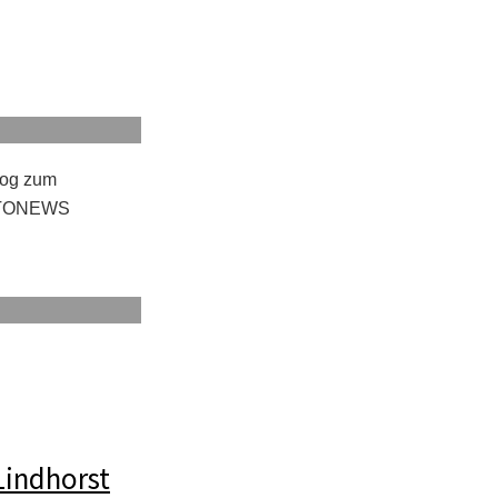
log zum
HOTONEWS
Lindhorst