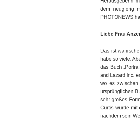
Herausgeberin meh
dem neugierig m
PHOTONEWS hat 
Liebe Frau Anzen
Das ist wahrschei
habe so viele. Abe
das Buch „Portrai
and Lazard Inc. e
wo es zwischen l
ursprünglichen B
sehr großes Form
Curtis wurde mit
nachdem sein Werk