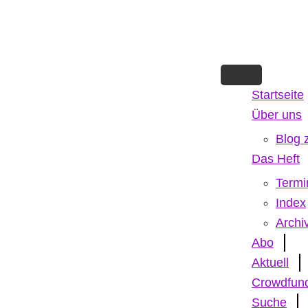
Skip
to
main
content
Startseite
Über uns
Blog 
Das Heft
Termi
Index
Archi
Abo
Aktuell
Crowdfun
Suche