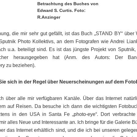
Betrachtung des Buches von
Edward S. Curtis. Foto:
R.Anzinger
ung, die mir sehr gut gefällt, ist das Buch „STAND BY“ über
Sputnik Photo Kollektivs, an dem Fotografen wie Andrei Lian
ch u.a. beteiligt sind. Es ist das jüngste Projekt von Sputnik
Bücher herausgegeben hat (Anm. des Autors: Der Ban
ry zu beziehen).
 Sie sich in der Regel über Neuerscheinungen auf dem Fot
ch über alle mir verfügbaren Kanäle. Über das Internet natürl
lem auf Reisen. Da besuche ich dann die wichtigsten Fotobu
ztens in den USA in Santa Fe „photo-eye“. Dort verbrachte 
r alles Neue und Interessante an. Ich bringe für die Galerie Bü
er das Internet erhältlich sind, und die ich bei unseren gelege