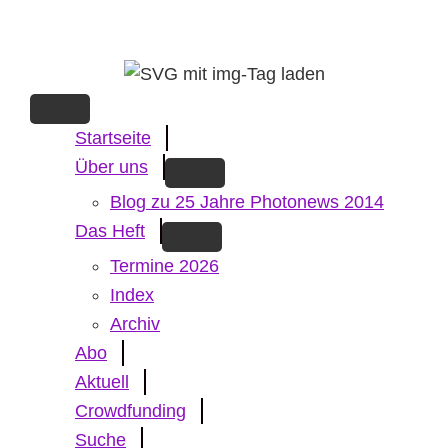
Skip
to
main
content
Startseite
Über uns
Blog zu 25 Jahre Photonews 2014
Das Heft
Termine 2026
Index
Archiv
Abo
Aktuell
Crowdfunding
Suche