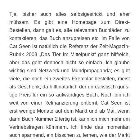
Tja, bisher auch alles selbstgestrickt und eher
mühsam. Es gibt eine Homepage zum Direkt-
Bestellen, dann galt es, alle relevanten Buch­l­äden zu
kontaktieren, das Buch anzu­preisen etc. Im Falle von
Cat Seen ist natürlich die Referenz der Zeit-Magazin-
Rubrik 2008 „Das Tier im Mittelpunkt“ ganz hilfreich,
aber das geht dennoch nicht so einfach. Ich glaube
wichtig sind Netz­werk und Mundpropaganda; es gibt
viele, die noch ein zweites Exem­plar bestellen, meist
als Ge­schenk; da hilft natürlich der unrealistisch güns­-
tige Preis für ein so aufwändiges Buch. Noch bin ich
weit von einer Refinanzierung entfernt, Cat Seen ist
erst wenige Monate auf dem Markt und ab Mai, wenn
dann Buch Nummer 2 fertig ist, kann ich mich mehr um
Vertriebsfragen kümmern. Ich finde das momentan
auch spannend, ein bisschen zu lernen, wie der Markt