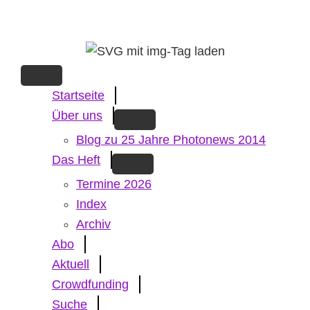
Skip
to
main
content
Startseite
Über uns
Blog zu 25 Jahre Photonews 2014
Das Heft
Termine 2026
Index
Archiv
Abo
Aktuell
Crowdfunding
Suche