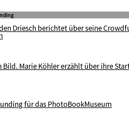
nding
den Driesch berichtet über seine Crowdf
n
n Bild. Marie Köhler erzählt über ihre Star
funding für das PhotoBookMuseum