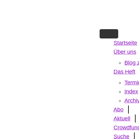
Skip
to
main
content
Startseite
Über uns
Blog 
Das Heft
Termi
Index
Archi
Abo
Aktuell
Crowdfun
Suche