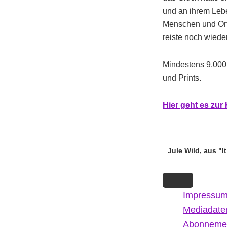
und an ihrem Lebe
Menschen und Orte
reiste noch wieder
Mindestens 9.000
und Prints.
Hi
er g
eht es zu
Jule Wild, aus "
Impressu
Mediadate
Abonneme