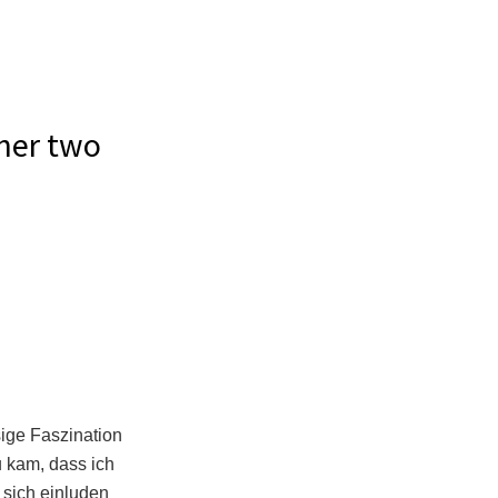
 her two
sige Faszination
zu kam, dass ich
 sich einluden