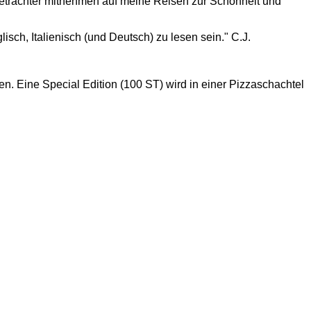
Betrachter mitnehmen auf meine Reisen zur Schönheit und
sch, Italienisch (und Deutsch) zu lesen sein." C.J.
n. Eine Special Edition (100 ST) wird in einer Pizzaschachtel