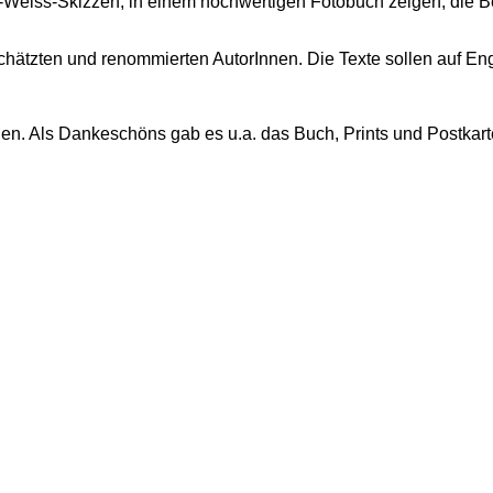
z-Weiss-Skizzen, in einem hochwertigen Fotobuch zeigen, die 
hätzten und renommierten AutorInnen. Die Texte sollen auf Engli
en. Als Dankeschöns gab es u.a. das Buch, Prints und Postkarte