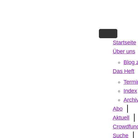
Skip
to
main
content
Startseite
Über uns
Blog 
Das Heft
Termi
Index
Archi
Abo
Aktuell
Crowdfun
Suche