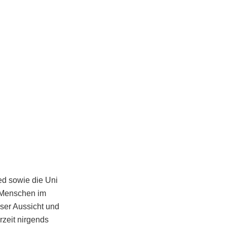
ed sowie die Uni
n Menschen im
eser Aussicht und
rzeit nirgends