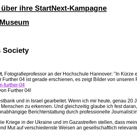
lt über ihre StartNext-Kampagne
okMuseum
 Society
t
, Fotografieprofessor an der Hochschule Hannover: "In Kürze e
r Further 04 ist gerade erschienen, es zeigt Bilder von unseren
n-further-04
von Further 04!
tbank und in Israel gearbeitet. Wenn ich mir heute, genau 20 Ja
enschen zu erkennen. Und gleichzeitig glaube ich fest daran, d
unabhängige Berichterstattung durch professionelle Journalist:
 die Kriege in der Ukraine und im Gazastreifen stellen, dass mei
nd Mut auf verschiedenste Weisen an gesellschaftlich relevante