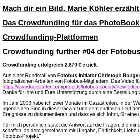
Mach dir ein Bild. Marie Köhler erzäh
Das Crowdfunding für das PhotoBo
Crowdfunding-Plattformen
Crowdfunding further #04 der Fotobus
Crowdfunding erfolgreich 2.879 € erzielt.
Aus einer Rundmail von
Fotobus-Initiator Christoph Banger
fotografischen Arbeiten von Fotobus-Mitgliedern. Das Video fü
https://www.kickstarter.com/projects/fotobus-society/new-editio
Danke für Ihre und Eure Unterstützung durch eine Bestellung 
Im Jahr 2003 habe ich zwei Monate im Gazastreifen, in der Wes
irgendeinen Sinn in dieser Gewalt und dem endlosen Leid der M
Ereignisse zu dokumentieren und dass es sich lohnt, für eine 
Für mich persönlich lautet die Antwort auf die Fragen, die mir
schaffen, an dem gemeinsam mit Hingabe, Ehrlichkeit, Liebe u
Fotobus-Projekt."