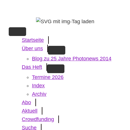
Skip
to
main
content
Startseite
Über uns
Blog zu 25 Jahre Photonews 2014
Das Heft
Termine 2026
Index
Archiv
Abo
Aktuell
Crowdfunding
Suche