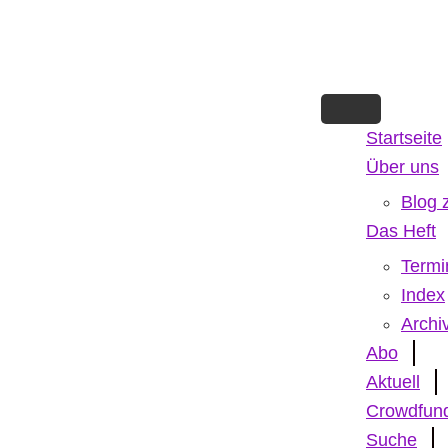
Skip
to
main
content
Startseite
Über uns
Blog 
Das Heft
Termi
Index
Archi
Abo
Aktuell
Crowdfun
Suche