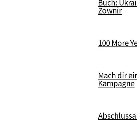
Buch: Ukra
Zownir
100 More Ye
Mach dir ei
Kampagne
Abschlussa