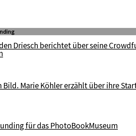
nding
den Driesch berichtet über seine Crowdf
n
n Bild. Marie Köhler erzählt über ihre Star
funding für das PhotoBookMuseum