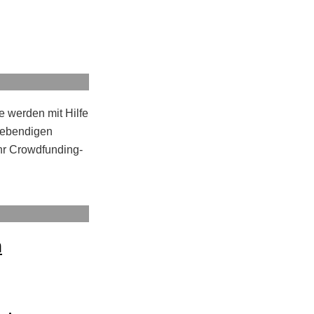
e werden mit Hilfe
 lebendigen
Ihr Crowdfunding-
n