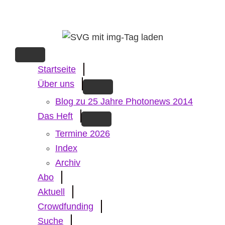
Skip
to
main
content
Startseite
Über uns
Blog zu 25 Jahre Photonews 2014
Das Heft
Termine 2026
Index
Archiv
Abo
Aktuell
Crowdfunding
Suche