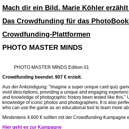
Mach dir ein Bild. Marie Köhler erzäh
Das Crowdfunding für das PhotoBo
Crowdfunding-Plattformen
PHOTO MASTER MINDS
PHOTO MASTER MINDS Edition 01
Crowdfunding beendet. 907 € erzielt.
Aus der Ankündigung: "Imagine a super unique card quiz game
vivid descriptions, providing a unique and engaging experienc
and knowledge of photographic history been tested like this.
knowledge of iconic photos and photographers. It is also perfec
who can use the game as an educational tool to learn more abo
Mindestens 4.600 € sollten mit der Crowdfunding-Kampagne 
Hi
er g
eht es zur Kampagne