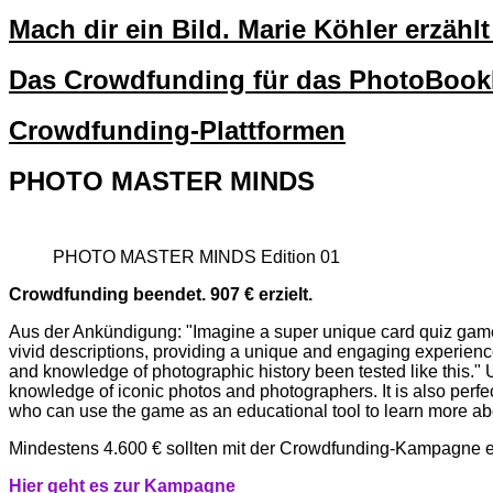
Mach dir ein Bild. Marie Köhler erzäh
Das Crowdfunding für das PhotoBo
Crowdfunding-Plattformen
PHOTO MASTER MINDS
PHOTO MASTER MINDS Edition 01
Crowdfunding beendet. 907 € erzielt.
Aus der Ankündigung: "Imagine a super unique card quiz game
vivid descriptions, providing a unique and engaging experienc
and knowledge of photographic history been tested like this.
knowledge of iconic photos and photographers. It is also perfec
who can use the game as an educational tool to learn more abo
Mindestens 4.600 € sollten mit der Crowdfunding-Kampagne 
Hi
er g
eht es zur Kampagne