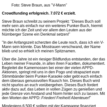
Foto: Steve Braun, aus "V-Mann"
Crowdfunding erfolgreich. 7.072 € erzielt.
Steve Braun schreibt zu seinem Projekt: "Dieses Buch soll
mehr sein als einfach nur ein weiteres Punker-Buch, hiermit
möchte ich der Zeit und vor allem den Leuten aus der
Nürnberger Szene ein Denkmal setzen!"
"In der Anfangszeit scherzten die Leute noch, dass ich ein V-
Mann sein könnte. Das Misstrauen verschwand, der Name
blieb und so erhielt ich meinen Spitznamen.
Über die Jahre ist ein riesiger Bildfundus entstanden, der das
Leben meiner Freunde, in allen ihren Facetten, dokumentiert.
Begleitet die Kamernossen bei einer der vielen APPD-
Aktionen, springt mit uns in den Pogo und strapaziert eure
Stimmbänder beim Punker-Karaoke oder gebt euch einfach
dem überaus genussvollen Rausch hin. Dieses Buch wird
nicht spurlos an euch vorübergehen. Dieses Buch fordert
aktiv dazu auf, das Leben in vollen Zügen zu genießen und
jede Grenze von Anstand und Norm hinter sich zu lassen. Mit
den Worten der APPD:
Frieden! Freiheit! Abenteuer!
"
Mindestens 6.500 € sollten mit der Kampagne finanziert