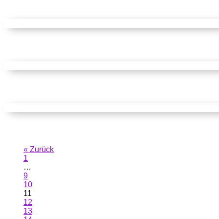
« Zurück
1
…
9
10
11
12
13