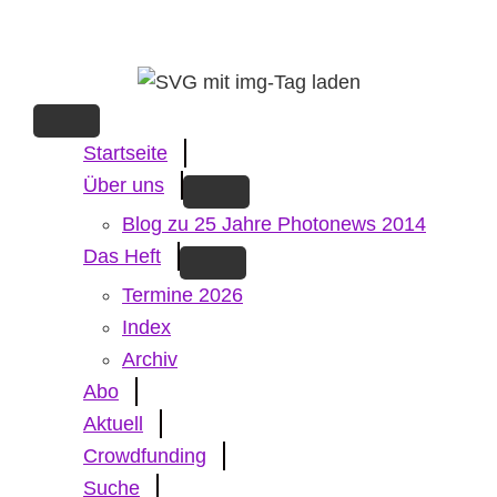
Skip
to
main
content
Startseite
Über uns
Blog zu 25 Jahre Photonews 2014
Das Heft
Termine 2026
Index
Archiv
Abo
Aktuell
Crowdfunding
Suche