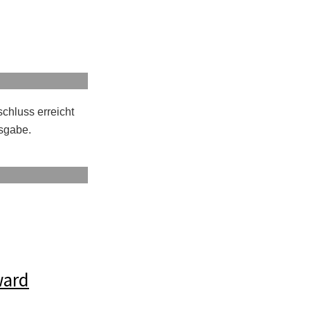
chluss erreicht
sgabe.
ward