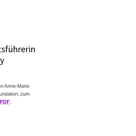
führerin
hy
ben Anne-Marie
undation, zum
s PDF
.