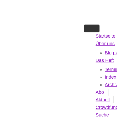
Skip
to
main
content
Startseite
Über uns
Blog 
Das Heft
Termi
Index
Archi
Abo
Aktuell
Crowdfun
Suche