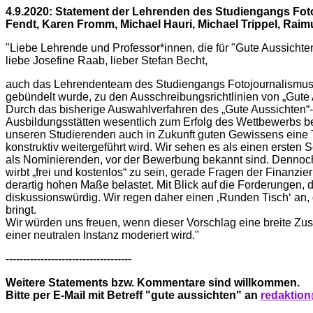
4.9.2020: Statement der Lehrenden des Studiengangs Fo
Fendt, Karen Fromm, Michael Hauri, Michael Trippel, Rai
"Liebe Lehrende und Professor*innen, die für "Gute Aussichte
liebe Josefine Raab, lieber Stefan Becht,
auch das Lehrendenteam des Studiengangs Fotojournalismus u
gebündelt wurde, zu den Ausschreibungsrichtlinien von „Gute 
Durch das bisherige Auswahlverfahren des „Gute Aussichten“-
Ausbildungsstätten wesentlich zum Erfolg des Wettbewerbs be
unseren Studierenden auch in Zukunft guten Gewissens eine T
konstruktiv weitergeführt wird. Wir sehen es als einen ersten S
als Nominierenden, vor der Bewerbung bekannt sind. Dennoch s
wirbt „frei und kostenlos“ zu sein, gerade Fragen der Finanzi
derartig hohen Maße belastet. Mit Blick auf die Forderungen, d
diskussionswürdig. Wir regen daher einen ‚Runden Tisch‘ an, 
bringt.
Wir würden uns freuen, wenn dieser Vorschlag eine breite Zust
einer neutralen Instanz moderiert wird."
------------------------------------
Weitere Statements bzw. Kommentare sind willkommen.
Bitte per E-Mail mit Betreff "gute aussichten" an
redaktio