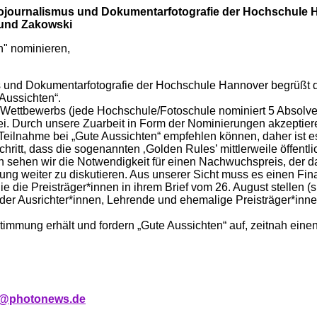
tojournalismus und Dokumentarfotografie der Hochschule 
mund Zakowski
n" nominieren,
nd Dokumentarfotografie der Hochschule Hannover begrüßt die 
Aussichten“.
Wettbewerbs (jede Hochschule/Fotoschule nominiert 5 Absolven
i. Durch unsere Zuarbeit in Form der Nominierungen akzeptiere
eilnahme bei „Gute Aussichten“ empfehlen können, daher ist e
chritt, dass die sogenannten ‚Golden Rules’ mittlerweile öffentl
ehen wir die Notwendigkeit für einen Nachwuchspreis, der das 
erung weiter zu diskutieren. Aus unserer Sicht muss es einen F
ie die Preisträger*innen in ihrem Brief vom 26. August stellen 
der Ausrichter*innen, Lehrende und ehemalige Preisträger*innen
immung erhält und fordern „Gute Aussichten“ auf, zeitnah einen
n@photonews.de