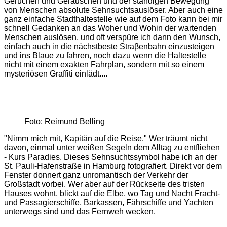
Gerüchen und Geräuschen und der ständigen Bewegung
von Menschen absolute Sehnsuchtsauslöser. Aber auch eine
ganz einfache Stadthaltestelle wie auf dem Foto kann bei mir
schnell Gedanken an das Woher und Wohin der wartenden
Menschen auslösen, und oft verspüre ich dann den Wunsch,
einfach auch in die nächstbeste Straβenbahn einzusteigen
und ins Blaue zu fahren, noch dazu wenn die Haltestelle
nicht mit einem exakten Fahrplan, sondern mit so einem
mysteriösen Graffiti einlädt....
Foto: Reimund Belling
"Nimm mich mit, Kapitän auf die Reise." Wer träumt nicht
davon, einmal unter weißen Segeln dem Alltag zu entfliehen
- Kurs Paradies. Dieses Sehnsuchtssymbol habe ich an der
St. Pauli-Hafenstraße in Hamburg fotografiert. Direkt vor dem
Fenster donnert ganz unromantisch der Verkehr der
Großstadt vorbei. Wer aber auf der Rückseite des tristen
Hauses wohnt, blickt auf die Elbe, wo Tag und Nacht Fracht-
und Passagierschiffe, Barkassen, Fährschiffe und Yachten
unterwegs sind und das Fernweh wecken.