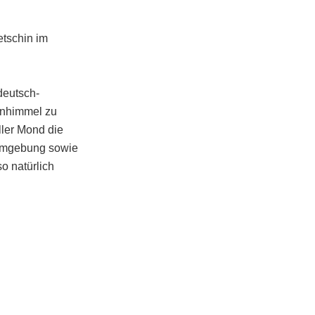
tschin im
deutsch-
enhimmel zu
eller Mond die
e Umgebung sowie
o natürlich