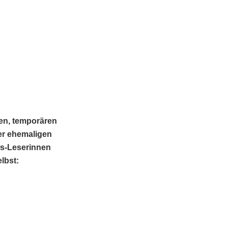
ten, temporären
er ehemaligen
s-Leserinnen
lbst: