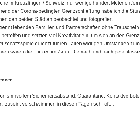
sche in Kreuzlingen / Schweiz, nur wenige hundert Meter entfer
rend der Corona-bedingten Grenzschließung habe ich die Situa
n den beiden Städten beobachtet und fotografiert.
trennt lebenden Familien und Partnerschaften ohne Trauschein
betroffen und setzten viel Kreativität ein, um sich an den Grenz
ellschaftsspiele durchzuführen - allen widrigen Umständen zum 
aaren waren die Lücken im Zaun, Die nach und nach geschloss
enner
von sinnvollem Sicherheitsabstand, Quarantäne, Kontaktverbot
rrt zusein, verschwimmen in diesen Tagen sehr oft…