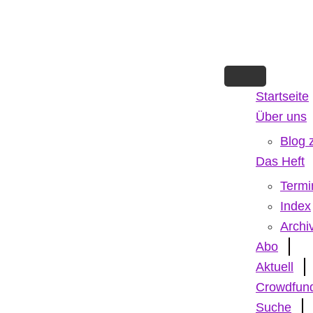
Skip
to
main
content
Startseite
Über uns
Blog 
Das Heft
Termi
Index
Archi
Abo
Aktuell
Crowdfun
Suche