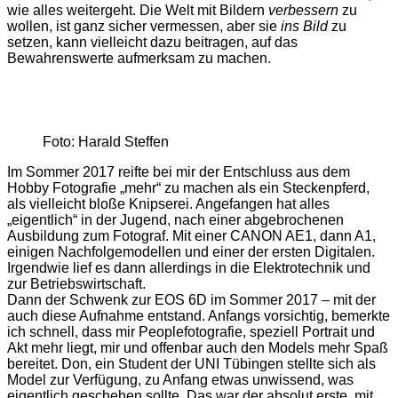
wie alles weitergeht. Die Welt mit Bildern
verbessern
zu
wollen, ist ganz sicher vermessen, aber sie
ins Bild
zu
setzen, kann vielleicht dazu beitragen, auf das
Bewahrenswerte aufmerksam zu machen.
Foto: Harald Steffen
Im Sommer 2017 reifte bei mir der Entschluss aus dem
Hobby Fotografie „mehr“ zu machen als ein Steckenpferd,
als vielleicht bloße Knipserei. Angefangen hat alles
„eigentlich“ in der Jugend, nach einer abgebrochenen
Ausbildung zum Fotograf. Mit einer CANON AE1, dann A1,
einigen Nachfolgemodellen und einer der ersten Digitalen.
Irgendwie lief es dann allerdings in die Elektrotechnik und
zur Betriebswirtschaft.
Dann der Schwenk zur EOS 6D im Sommer 2017 – mit der
auch diese Aufnahme entstand. Anfangs vorsichtig, bemerkte
ich schnell, dass mir Peoplefotografie, speziell Portrait und
Akt mehr liegt, mir und offenbar auch den Models mehr Spaß
bereitet. Don, ein Student der UNI Tübingen stellte sich als
Model zur Verfügung, zu Anfang etwas unwissend, was
eigentlich geschehen sollte. Das war der absolut erste, mit