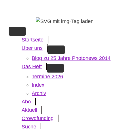
Skip
to
main
content
Startseite
Über uns
Blog zu 25 Jahre Photonews 2014
Das Heft
Termine 2026
Index
Archiv
Abo
Aktuell
Crowdfunding
Suche