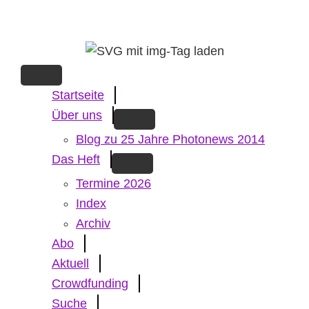
Skip
to
main
content
Startseite
Über uns
Blog zu 25 Jahre Photonews 2014
Das Heft
Termine 2026
Index
Archiv
Abo
Aktuell
Crowdfunding
Suche