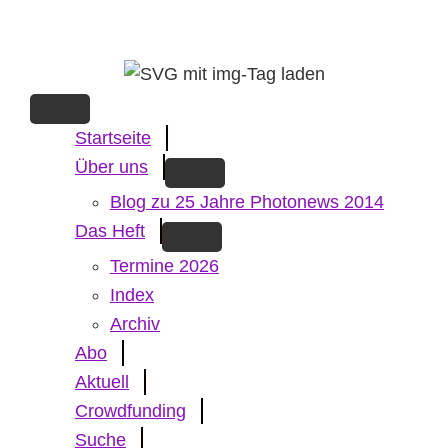
Skip
to
main
content
Startseite
Über uns
Blog zu 25 Jahre Photonews 2014
Das Heft
Termine 2026
Index
Archiv
Abo
Aktuell
Crowdfunding
Suche