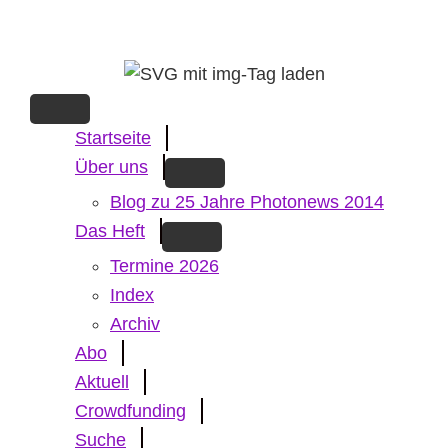
Skip
to
main
content
Startseite
Über uns
Blog zu 25 Jahre Photonews 2014
Das Heft
Termine 2026
Index
Archiv
Abo
Aktuell
Crowdfunding
Suche