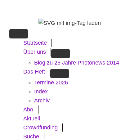
Skip
to
main
content
Startseite
Über uns
Blog zu 25 Jahre Photonews 2014
Das Heft
Termine 2026
Index
Archiv
Abo
Aktuell
Crowdfunding
Suche