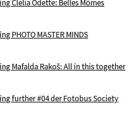
ng Clelia Odette: Belles Mômes
ing PHOTO MASTER MINDS
g Mafalda Rakoš: All in this together
ng further #04 der Fotobus Society