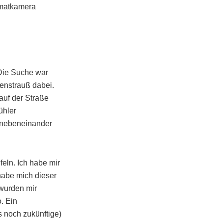
rmatkamera
 Die Suche war
menstrauß dabei.
auf der Straße
ühler
n nebeneinander
eln. Ich habe mir
 habe mich dieser
wurden mir
. Ein
 noch zukünftige)