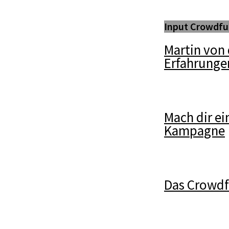
Input Crowdfu
Martin von 
Erfahrunge
Mach dir ei
Kampagne
Das Crowd