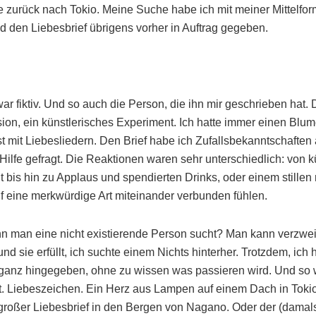
 zurück nach Tokio. Meine Suche habe ich mit meiner Mittelfo
d den Liebesbrief übrigens vorher in Auftrag gegeben.
war fiktiv. Und so auch die Person, die ihn mir geschrieben hat.
usion, ein künstlerisches Experiment. Ich hatte immer einen Blu
t mit Liebesliedern. Den Brief habe ich Zufallsbekanntschaften 
Hilfe gefragt. Die Reaktionen waren sehr unterschiedlich: von k
t bis hin zu Applaus und spendierten Drinks, oder einem stille
uf eine merkwürdige Art miteinander verbunden fühlen.
n man eine nicht existierende Person sucht? Man kann verzweif
nd sie erfüllt, ich suchte einem Nichts hinterher. Trotzdem, ich
 ganz hingegeben, ohne zu wissen was passieren wird. Und so 
. Liebeszeichen. Ein Herz aus Lampen auf einem Dach in Tokio
roßer Liebesbrief in den Bergen von Nagano. Oder der (damals