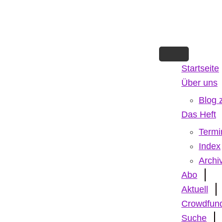
Skip
to
main
content
Startseite
Über uns
Blog 
Das Heft
Termi
Index
Archi
Abo
Aktuell
Crowdfun
Suche