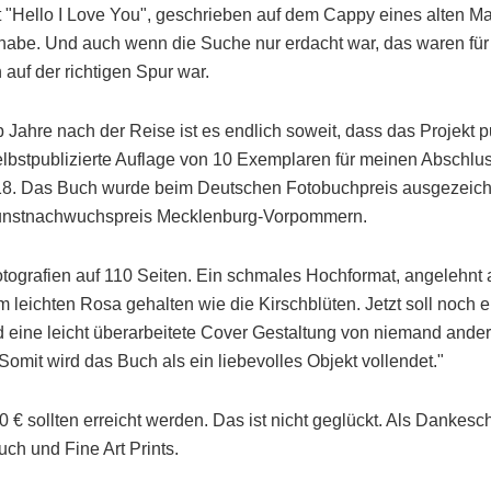
it "Hello I Love You", geschrieben auf dem Cappy eines alten M
 habe. Und auch wenn die Suche nur erdacht war, das waren für
 auf der richtigen Spur war.
b Jahre nach der Reise ist es endlich soweit, dass das Projekt pu
lbstpublizierte Auflage von 10 Exemplaren für meinen Abschlus
018. Das Buch wurde beim Deutschen Fotobuchpreis ausgezeich
 Kunstnachwuchspreis Mecklenburg-Vorpommern.
tografien auf 110 Seiten. Ein schmales Hochformat, angelehnt
m leichten Rosa gehalten wie die Kirschblüten. Jetzt soll noch
eine leicht überarbeitete Cover Gestaltung von niemand ander
omit wird das Buch als ein liebevolles Objekt vollendet."
 € sollten erreicht werden. Das ist nicht geglückt. Als Dankes
uch und Fine Art Prints.