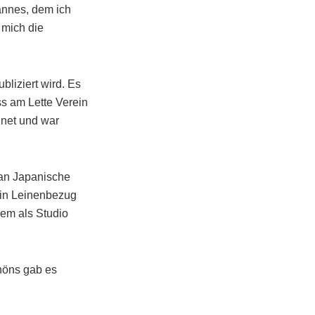
annes, dem ich
 mich die
bliziert wird. Es
s am Lette Verein
net und war
 an Japanische
 ein Leinenbezug
em als Studio
chöns gab es