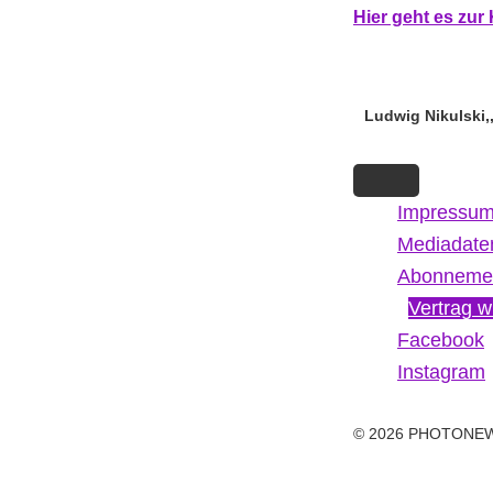
Hi
er g
eht es zu
Ludwig Nikulski,
Impressu
Mediadate
Abonneme
Vertrag w
Facebook
Instagram
© 2026 PHOTONE