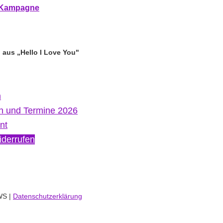
r Kampagne
, aus „Hello I Love You"
m
n und Termine 2026
nt
iderrufen
WS |
Datenschutzerklärung