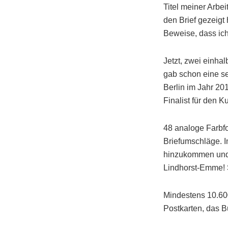
Titel meiner Arbe
den Brief gezeigt
Beweise, dass ich
Jetzt, zwei einhal
gab schon eine se
Berlin im Jahr 2
Finalist für den
48 analoge Farbfo
Briefumschläge. I
hinzukommen und 
Lindhorst-Emme! S
Mindestens 10.600
Postkarten, das B