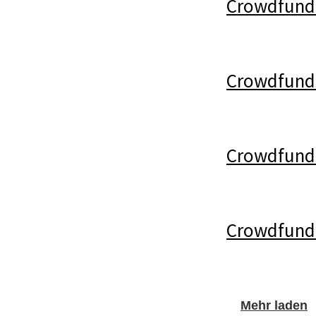
Crowdfundi
Crowdfund
Crowdfundin
Crowdfundi
Mehr laden