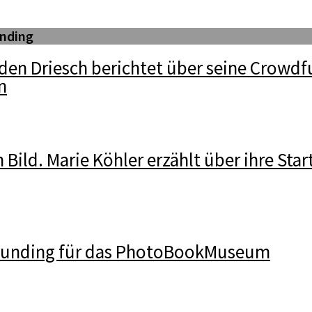
nding
den Driesch berichtet über seine Crowdf
n
n Bild. Marie Köhler erzählt über ihre Star
funding für das PhotoBookMuseum