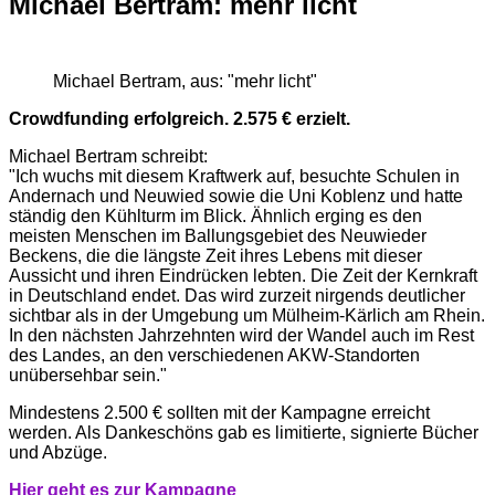
Michael Bertram: mehr licht
Michael Bertram, aus: "mehr licht"
Crowdfunding erfolgreich. 2.575 € erzielt.
Michael Bertram schreibt:
"Ich wuchs mit diesem Kraftwerk auf, besuchte Schulen in
Andernach und Neuwied sowie die Uni Koblenz und hatte
ständig den Kühlturm im Blick. Ähnlich erging es den
meisten Menschen im Ballungsgebiet des Neuwieder
Beckens, die die längste Zeit ihres Lebens mit dieser
Aussicht und ihren Eindrücken lebten. Die Zeit der Kernkraft
in Deutschland endet. Das wird zurzeit nirgends deutlicher
sichtbar als in der Umgebung um Mülheim-Kärlich am Rhein.
In den nächsten Jahrzehnten wird der Wandel auch im Rest
des Landes, an den verschiedenen AKW-Standorten
unübersehbar sein."
Mindestens 2.500 € sollten mit der Kampagne erreicht
werden. Als Dankeschöns gab es limitierte, signierte Bücher
und Abzüge.
Hi
er g
eht es zur Kampagne