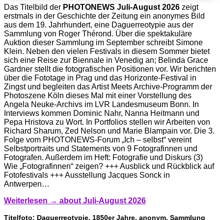
Das Titelbild der
PHOTONEWS Juli-August 2026
zeigt
erstmals in der Geschichte der Zeitung ein anonymes Bild
aus dem 19. Jahrhundert, eine Daguerreotypie aus der
Sammlung von Roger Thérond. Über die spektakuläre
Auktion dieser Sammlung im September schreibt Simone
Klein. Neben den vielen Festivals in diesem Sommer bietet
sich eine Reise zur Biennale in Venedig an; Belinda Grace
Gardner stellt die fotografischen Positionen vor. Wir berichten
über die Fototage in Prag und das Horizonte-Festival in
Zingst und begleiten das Artist Meets Archive-Programm der
Photoszene Köln dieses Mal mit einer Vorstellung des
Angela Neuke-Archivs im LVR Landesmuseum Bonn. In
Interviews kommen Dominic Nahr, Nanna Heitmann und
Pepa Hristova zu Wort. In Portfolios stellen wir Arbeiten von
Richard Sharum, Zed Nelson und Marie Blampain vor. Die 3.
Folge vom PHOTONEWS-Forum „Ich – selbst“ vereint
Selbstportraits und Statements von 9 Fotografinnen und
Fotografen. Außerdem im Heft: Fotografie und Diskurs (3)
Wie „Fotografinnen“ zeigen? +++ Ausblick und Rückblick auf
Fotofestivals +++ Ausstellung Jacques Sonck in
Antwerpen…
Weiterlesen →
about Juli-August 2026
Titelfoto:
Daguerreotypie, 1850er Jahre, anonym, Sammlung