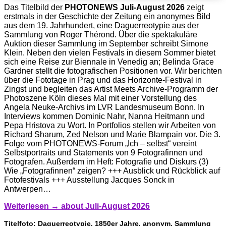
Das Titelbild der
PHOTONEWS Juli-August 2026
zeigt
erstmals in der Geschichte der Zeitung ein anonymes Bild
aus dem 19. Jahrhundert, eine Daguerreotypie aus der
Sammlung von Roger Thérond. Über die spektakuläre
Auktion dieser Sammlung im September schreibt Simone
Klein. Neben den vielen Festivals in diesem Sommer bietet
sich eine Reise zur Biennale in Venedig an; Belinda Grace
Gardner stellt die fotografischen Positionen vor. Wir berichten
über die Fototage in Prag und das Horizonte-Festival in
Zingst und begleiten das Artist Meets Archive-Programm der
Photoszene Köln dieses Mal mit einer Vorstellung des
Angela Neuke-Archivs im LVR Landesmuseum Bonn. In
Interviews kommen Dominic Nahr, Nanna Heitmann und
Pepa Hristova zu Wort. In Portfolios stellen wir Arbeiten von
Richard Sharum, Zed Nelson und Marie Blampain vor. Die 3.
Folge vom PHOTONEWS-Forum „Ich – selbst“ vereint
Selbstportraits und Statements von 9 Fotografinnen und
Fotografen. Außerdem im Heft: Fotografie und Diskurs (3)
Wie „Fotografinnen“ zeigen? +++ Ausblick und Rückblick auf
Fotofestivals +++ Ausstellung Jacques Sonck in
Antwerpen…
Weiterlesen →
about Juli-August 2026
Titelfoto:
Daguerreotypie, 1850er Jahre, anonym, Sammlung