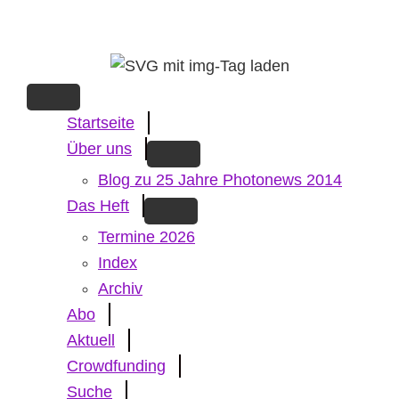
Skip
to
main
content
Startseite
Über uns
Blog zu 25 Jahre Photonews 2014
Das Heft
Termine 2026
Index
Archiv
Abo
Aktuell
Crowdfunding
Suche