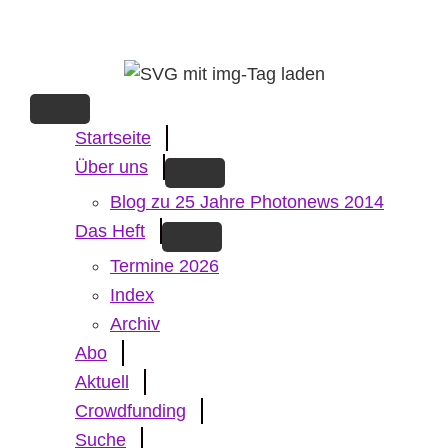
Skip
to
main
content
Startseite
Über uns
Blog zu 25 Jahre Photonews 2014
Das Heft
Termine 2026
Index
Archiv
Abo
Aktuell
Crowdfunding
Suche