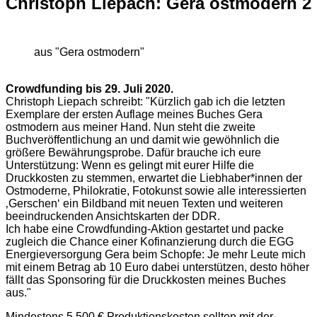
Christoph Liepach: Gera ostmodern 2
aus "Gera ostmodern"
Crowdfunding bis 29. Juli 2020.
Christoph Liepach schreibt: "Kürzlich gab ich die letzten
Exemplare der ersten Auflage meines Buches Gera
ostmodern aus meiner Hand. Nun steht die zweite
Buchveröffentlichung an und damit wie gewöhnlich die
größere Bewährungsprobe. Dafür brauche ich eure
Unterstützung: Wenn es gelingt mit eurer Hilfe die
Druckkosten zu stemmen, erwartet die Liebhaber*innen der
Ostmoderne, Philokratie, Fotokunst sowie alle interessierten
‚Gerschen‘ ein Bildband mit neuen Texten und weiteren
beeindruckenden Ansichtskarten der DDR.
Ich habe eine Crowdfunding-Aktion gestartet und packe
zugleich die Chance einer Kofinanzierung durch die EGG
Energieversorgung Gera beim Schopfe: Je mehr Leute mich
mit einem Betrag ab 10 Euro dabei unterstützen, desto höher
fällt das Sponsoring für die Druckkosten meines Buches
aus."
Mindestens 5.500 € Produktionskosten sollten mit der