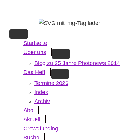
Skip
to
main
content
Startseite
Über uns
Blog zu 25 Jahre Photonews 2014
Das Heft
Termine 2026
Index
Archiv
Abo
Aktuell
Crowdfunding
Suche